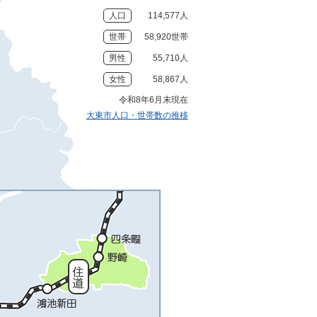
人口
114,577人
世帯
58,920世帯
男性
55,710人
女性
58,867人
令和8年6月末現在
大東市人口・世帯数の推移