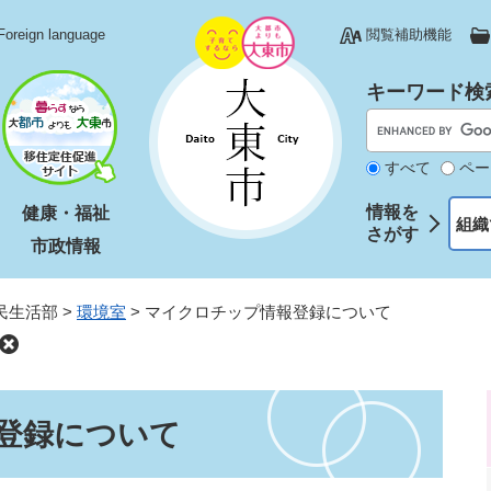
Foreign language
閲覧補助機能
キーワード検
すべて
ペー
情報を
健康・福祉
組織
さがす
市政情報
民生活部
>
環境室
>
マイクロチップ情報登録について
登録について