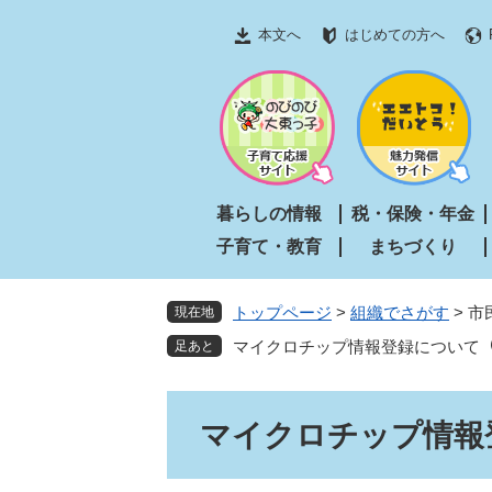
ペ
メ
本文へ
はじめての方へ
ー
ニ
ジ
ュ
の
ー
先
を
頭
飛
で
ば
す
し
暮らしの情報
税・保険・年金
。
て
子育て・教育
まちづくり
本
文
へ
トップページ
>
組織でさがす
>
市
現在地
マイクロチップ情報登録について
本
マイクロチップ情報
文