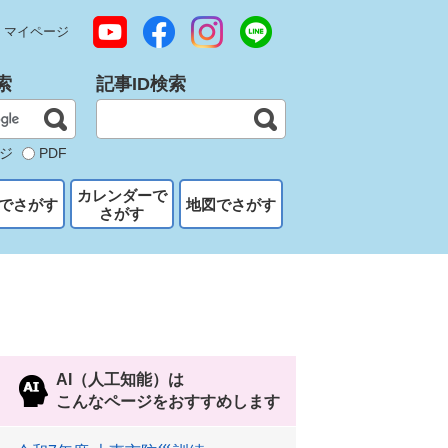
マイページ
索
記事ID検索
ジ
PDF
カレンダーで
でさがす
地図でさがす
さがす
AI（人工知能）は
こんなページをおすすめします