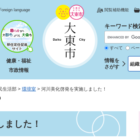
Foreign language
閲覧補助機能
キーワード検
すべて
ペー
情報を
健康・福祉
組織
さがす
市政情報
民生活部
>
環境室
>
河川美化啓発を実施しました！
しました！