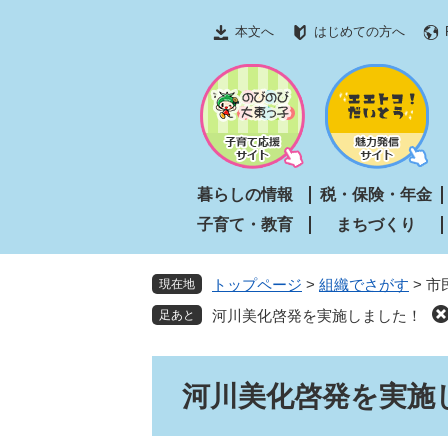
ペ
メ
本文へ
はじめての方へ
ー
ニ
ジ
ュ
の
ー
先
を
頭
飛
で
ば
す
し
暮らしの情報
税・保険・年金
。
て
子育て・教育
まちづくり
本
文
へ
トップページ
>
組織でさがす
>
市
現在地
河川美化啓発を実施しました！
本
河川美化啓発を実施
文