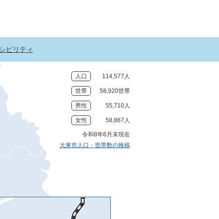
シビリティ
人口
114,577人
世帯
58,920世帯
男性
55,710人
女性
58,867人
令和8年6月末現在
大東市人口・世帯数の推移