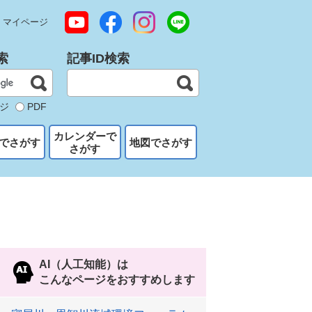
マイページ
索
記事ID検索
ジ
PDF
カレンダーで
でさがす
地図でさがす
さがす
AI（人工知能）は
こんなページをおすすめします