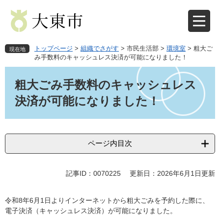
ペ
メ
ー
ニ
ジ
ュ
の
ー
先
を
トップページ
>
組織でさがす
>
市民生活部
>
環境室
>
粗大ご
現在地
頭
飛
み手数料のキャッシュレス決済が可能になりました！
で
ば
本
す
し
文
粗大ごみ手数料のキャッシュレス
。
て
本
決済が可能になりました！
文
へ
ページ内目次
記事ID：0070225
更新日：2026年6月1日更新
令和8年6月1日よりインターネットから粗大ごみを予約した際に、
電子決済（キャッシュレス決済）が可能になりました。