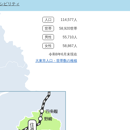
シビリティ
人口
114,577人
世帯
58,920世帯
男性
55,710人
女性
58,867人
令和8年6月末現在
大東市人口・世帯数の推移