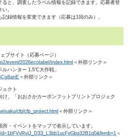
すると、調査したラベル情報を記録できます。応募者登
さい。
記録情報を変更できます（応募は1回のみ）。
設ウェブサイト（応募ページ）
o2/event/2026ecolabel/index.html
＜外部リンク＞
ルハンター 1.5℃大作戦」
CBCg8anE
＜外部リンク＞
ジェクト
向け、「おおさかカーボンフットプリントプロジェク
eisaku/cfp/cfp_project.html
＜外部リンク＞
箇所・イベントをマップで表示しています。
r?mid=1bFVvRviJ_D33_L3bb1ucFvGbg32B1q0&femb=1
＜