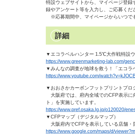
特設ウェブサイトから、マイページ登録
録やアンケート等を入力し、ご応募くだ
※応募期間中、マイページからいつでも
詳細
▼エコラベルハンター 1.5℃大作戦特
https://www.greenmarketing-lab.com/genc
▼みんなの調査が地球を救う！「エコラベ
https://www.youtube.com/watch?v=kJO
▼おおさかカーボンフットプリントプロ
大阪府では、府内全域でのCFP表示に
ト」を実施しています。
https://www.pref.osaka.lg.jp/o120020/enes
▼CFPマップ（デジタルマップ）
大阪府内でCFPを表示している店舗・
https://www.google.com/maps/d/viewe