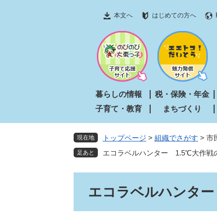
ペ
メ
本文へ
はじめての方へ
ー
ニ
ジ
ュ
の
ー
先
を
頭
飛
で
ば
す
し
暮らしの情報
税・保険・年金
。
て
子育て・教育
まちづくり
本
文
へ
トップページ
>
組織でさがす
>
市
現在地
エコラベルハンター 1.5℃大作
本
エコラベルハンター
文