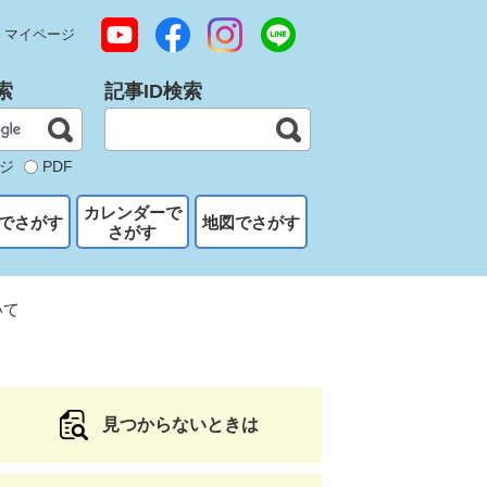
マイページ
索
記事ID検索
ジ
PDF
カレンダーで
でさがす
地図でさがす
さがす
いて
見つからないときは