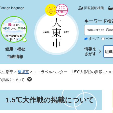
Foreign language
閲覧補助機能
キーワード検
すべて
ペー
情報を
健康・福祉
組織
さがす
市政情報
民生活部
>
環境室
>
エコラベルハンター 1.5℃大作戦の掲載につ
戦の掲載について
 1.5℃大作戦の掲載について