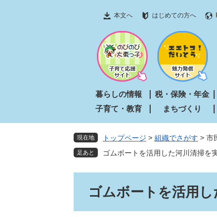
ペ
メ
本文へ
はじめての方へ
ー
ニ
ジ
ュ
の
ー
先
を
頭
飛
で
ば
す
し
暮らしの情報
税・保険・年金
。
て
子育て・教育
まちづくり
本
文
へ
トップページ
>
組織でさがす
>
市
現在地
ゴムボートを活用した河川清掃を
本
ゴムボートを活用し
文