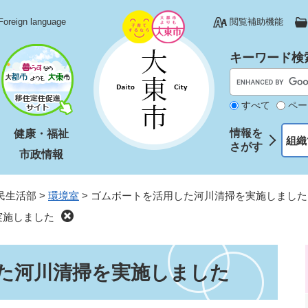
Foreign language
閲覧補助機能
キーワード検
すべて
ペー
情報を
健康・福祉
組織
さがす
市政情報
民生活部
>
環境室
>
ゴムボートを活用した河川清掃を実施しました
実施しました
た河川清掃を実施しました