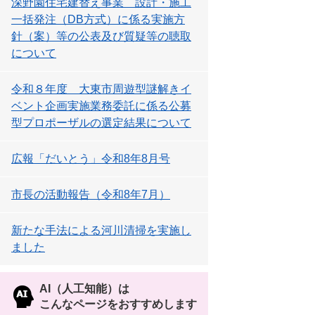
深野園住宅建替え事業 設計・施工
一括発注（DB方式）に係る実施方
針（案）等の公表及び質疑等の聴取
について
令和８年度 大東市周遊型謎解きイ
ベント企画実施業務委託に係る公募
型プロポーザルの選定結果について
広報「だいとう」令和8年8月号
市長の活動報告（令和8年7月）
新たな手法による河川清掃を実施し
ました
AI（人工知能）は
こんなページをおすすめします