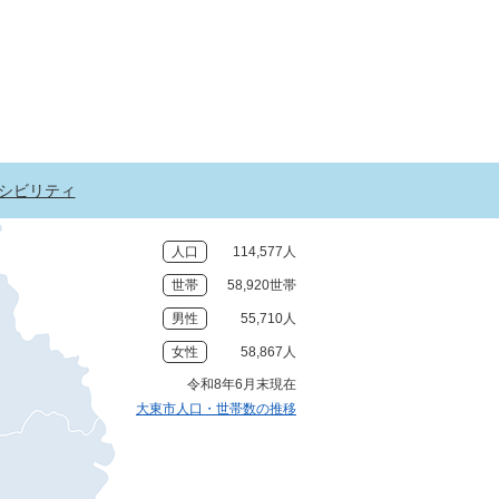
シビリティ
人口
114,577人
世帯
58,920世帯
男性
55,710人
女性
58,867人
令和8年6月末現在
大東市人口・世帯数の推移