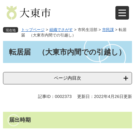
ペ
メ
ー
ニ
ジ
ュ
の
ー
先
を
トップページ
>
組織でさがす
>
市民生活部
>
市民課
>
転居
現在地
頭
飛
届 （大東市内間での引越し）
で
ば
本
す
し
文
転居届 （大東市内間での引越し）
。
て
本
文
へ
ページ内目次
記事ID：0002373
更新日：2022年4月26日更新
届出時期