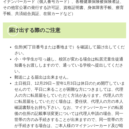
イナンバーカード（個人番号カード）、各種健康保険被保険者証、
その他官公署の発行する許可証、資格証明書、身体障害手帳、療育
手帳、共済組合員証、在留カードなど）
届け出する際のご注意
住所(町丁目番号または番地まで）を確認して届け出してくだ
さい。
小・中学生が引っ越し、校区が変わる場合は転居児童生徒通
知書をお渡ししますので、通っている学校へ提出してくださ
い。
郵送による届出は出来ません。
土日祝日、12月29日～翌年1月3日は休日のため開庁していま
せんので、平日に来ることが困難な方につきましては、代理
人の方に転居届をしていただく方法があります。代理人の方
に転居届をしていただく場合は、委任状、代理人の方の本人
確認書類をお持ち下さい。なお、マイナンバーカードの転居
後の住所の記載事項変更については代理人申請の場合、同一
世帯の方のみ手続きすることが出来ますので、同一世帯の方
が手続きする場合は、ご本人様のマイナンバーカード及び暗