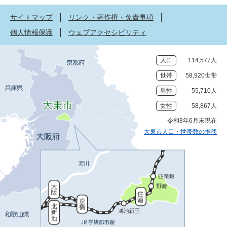
サイトマップ
リンク・著作権・免責事項
個人情報保護
ウェブアクセシビリティ
人口
114,577人
世帯
58,920世帯
男性
55,710人
女性
58,867人
令和8年6月末現在
大東市人口・世帯数の推移