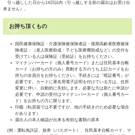
引っ越しした日から14日以内（引っ越しする前の届出はお受け出
来ません）。
お持ち頂くもの
国民健康保険証・介護保険被保険者証・後期高齢者医療被保
険者証・（老人医療助成・子ども医療費助成など）の交付を
受けている人は保険証（受給証）をお持ちください。
マイナンバーカード（個人番号カード）または住民基本台帳
カード（お持ちの方のみ）異動する方のうち上記カードをお
持ちの全員分をお持ちください。手続きには『暗証番号』が
必要です。カードに署名用電子証明を付けている方は、住所
変更に伴い、自動的に失効します。必要な方は新たに申請が
必要です。申請の受付はマイナンバーカード（個人番号カー
ド）をお持ちの方に限ります。
印鑑（転居届では不要ですが、他の手続きのため必要な場合
があります）
届出人の本人確認が出来る有効な書類の原本
(例：運転免許証、旅券（パスポート）、住民基本台帳カード、マ