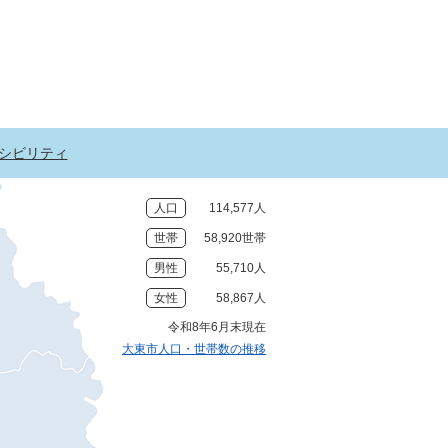
シビリティ
人口
114,577人
世帯
58,920世帯
男性
55,710人
女性
58,867人
令和8年6月末現在
大東市人口・世帯数の推移