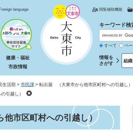
Foreign language
閲覧補助機能
キーワード検
すべて
ペー
情報を
健康・福祉
組織
さがす
市政情報
民生活部
>
市民課
>
転出届 （大東市から他市区町村への引越し）
への引越し）
ら他市区町村への引越し）