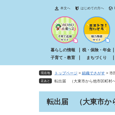
ペ
メ
本文へ
はじめての方へ
ー
ニ
ジ
ュ
の
ー
先
を
頭
飛
で
ば
す
し
暮らしの情報
税・保険・年金
。
て
子育て・教育
まちづくり
本
文
へ
トップページ
>
組織でさがす
>
市
現在地
転出届 （大東市から他市区町村
本
転出届 （大東市か
文