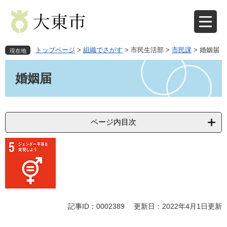
ペ
メ
ー
ニ
ジ
ュ
の
ー
先
を
トップページ
>
組織でさがす
>
市民生活部
>
市民課
>
婚姻届
現在地
頭
飛
本
で
ば
文
婚姻届
す
し
。
て
本
文
ページ内目次
へ
記事ID：0002389
更新日：2022年4月1日更新