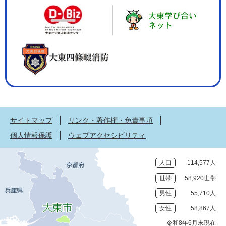
サイトマップ
リンク・著作権・免責事項
個人情報保護
ウェブアクセシビリティ
人口
114,577人
世帯
58,920世帯
男性
55,710人
女性
58,867人
令和8年6月末現在