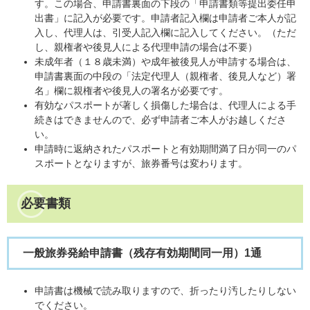
す。この場合、申請書裏面の下段の「申請書類等提出委任申
出書」に記入が必要です。申請者記入欄は申請者ご本人が記
入し、代理人は、引受人記入欄に記入してください。（ただ
し、親権者や後見人による代理申請の場合は不要）
未成年者（１８歳未満）や成年被後見人が申請する場合は、
申請書裏面の中段の「法定代理人（親権者、後見人など）署
名」欄に親権者や後見人の署名が必要です。
有効なパスポートが著しく損傷した場合は、代理人による手
続きはできませんので、必ず申請者ご本人がお越しくださ
い。
申請時に返納されたパスポートと有効期間満了日が同一のパ
スポートとなりますが、旅券番号は変わります。
必要書類
一般旅券発給申請書（残存有効期間同一用）1通
申請書は機械で読み取りますので、折ったり汚したりしない
でください。