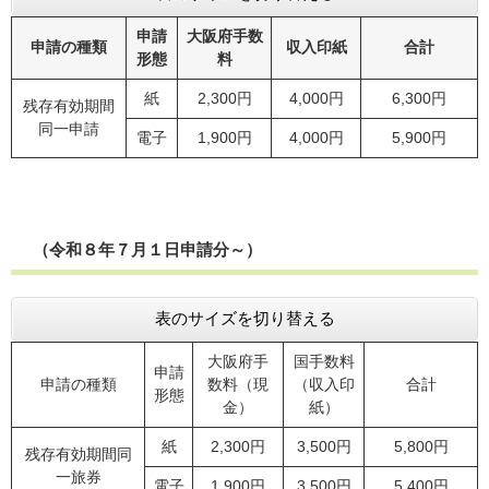
申請
大阪府手数
申請の種類
収入印紙
合計
形態
料
紙
2,300円
4,000円
6,300円
残存有効期間
同一申請
電子
1,900円
4,000円
5,900円
（令和８年７月１日申請分～）
表のサイズを切り替える
大阪府手
国手数料
申請
申請の種類
数料（現
（収入印
合計
形態
金）
紙）
紙
2,300円
3,500円
5,800円
残存有効期間同
一旅券
電子
1,900円
3,500円
5,400円