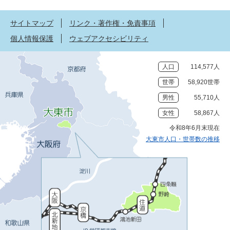
サイトマップ
リンク・著作権・免責事項
個人情報保護
ウェブアクセシビリティ
人口
114,577人
世帯
58,920世帯
男性
55,710人
女性
58,867人
令和8年6月末現在
大東市人口・世帯数の推移