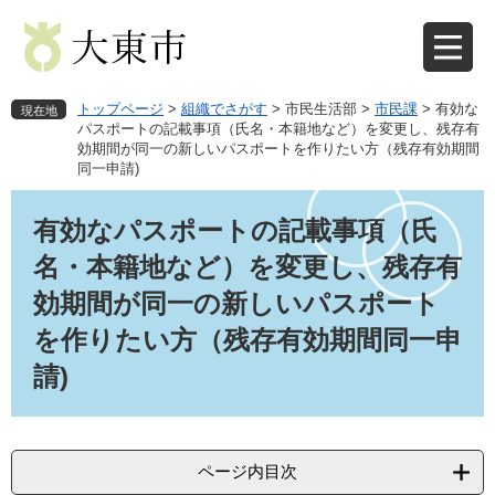
ペ
メ
ー
ニ
ジ
ュ
の
ー
先
を
トップページ
>
組織でさがす
>
市民生活部
>
市民課
>
有効な
現在地
頭
飛
パスポートの記載事項（氏名・本籍地など）を変更し、残存有
効期間が同一の新しいパスポートを作りたい方（残存有効期間
で
ば
同一申請)
す
し
。
て
本
本
文
有効なパスポートの記載事項（氏
文
名・本籍地など）を変更し、残存有
へ
効期間が同一の新しいパスポート
を作りたい方（残存有効期間同一申
請)
ページ内目次