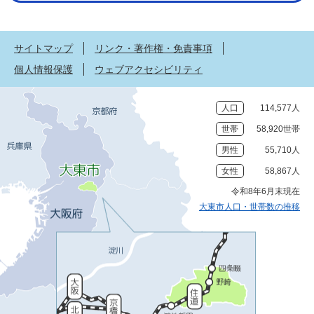
サイトマップ
リンク・著作権・免責事項
個人情報保護
ウェブアクセシビリティ
人口
114,577人
世帯
58,920世帯
男性
55,710人
女性
58,867人
令和8年6月末現在
大東市人口・世帯数の推移