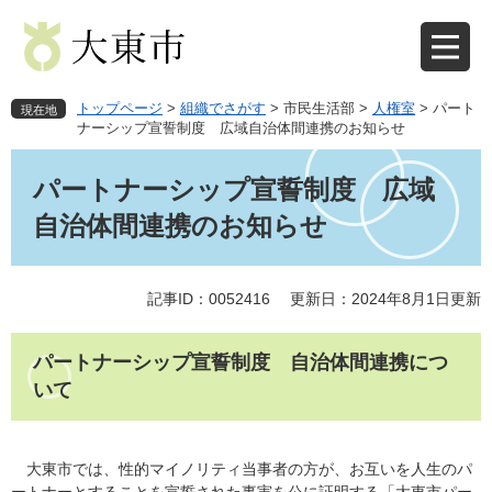
ペ
メ
ー
ニ
ジ
ュ
の
ー
先
を
トップページ
>
組織でさがす
>
市民生活部
>
人権室
>
パート
現在地
頭
飛
ナーシップ宣誓制度 広域自治体間連携のお知らせ
で
ば
本
す
し
文
パートナーシップ宣誓制度 広域
。
て
本
自治体間連携のお知らせ
文
へ
記事ID：0052416
更新日：2024年8月1日更新
パートナーシップ宣誓制度 自治体間連携につ
いて
大東市では、性的マイノリティ当事者の方が、お互いを人生のパ