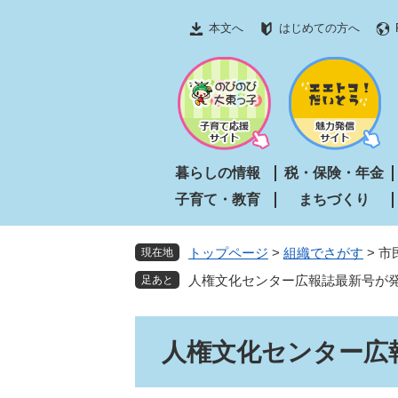
ペ
メ
本文へ
はじめての方へ
ー
ニ
ジ
ュ
の
ー
先
を
頭
飛
で
ば
す
し
暮らしの情報
税・保険・年金
。
て
子育て・教育
まちづくり
本
文
へ
トップページ
>
組織でさがす
>
市
現在地
人権文化センター広報誌最新号が
本
人権文化センター広
文