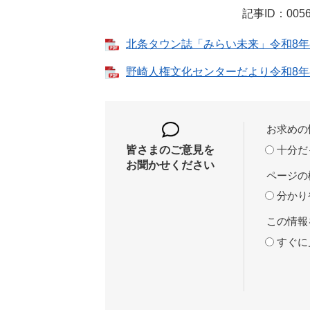
記事ID：0056
北条タウン誌「みらい未来」令和8年8月号
野崎人権文化センターだより令和8年8月号
お求めの
十分だ
皆さまのご意見を
お聞かせください
ページの
分かり
この情報
すぐに