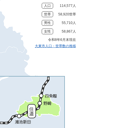
人口
114,577人
世帯
58,920世帯
男性
55,710人
女性
58,867人
令和8年6月末現在
大東市人口・世帯数の推移