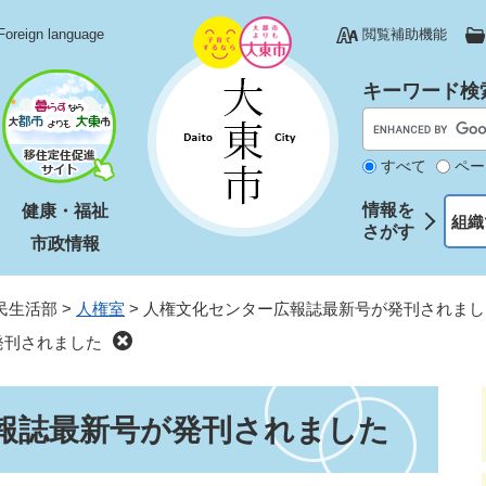
Foreign language
閲覧補助機能
キーワード検
すべて
ペー
情報を
健康・福祉
組織
さがす
市政情報
民生活部
>
人権室
>
人権文化センター広報誌最新号が発刊されまし
発刊されました
報誌最新号が発刊されました