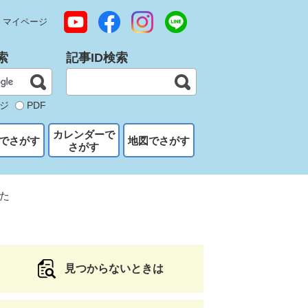
マイページ
索
記事ID検索
ジ
PDF
カレンダーで
でさがす
地図でさがす
さがす
た
見つからないときは