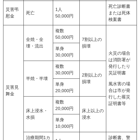
死亡診断書
災害弔
1人
死亡
または死体
慰金
50,000円
検案書
複数
50,000円
全焼・全
7割以上の
壊・流出
損壊
単身
火災の場合
30,000円
は消防署が
複数
発行したり
30,000円
災証明書
2割以上の
半焼・半壊
損壊
風水害の場
単身
災害見
合は市が発
20,000円
舞金
行した罹災
複数
証明書等
20,000円
床上浸水・
床上以上の
水損
浸水
単身
10,000円
治療期間1カ
診断書、警