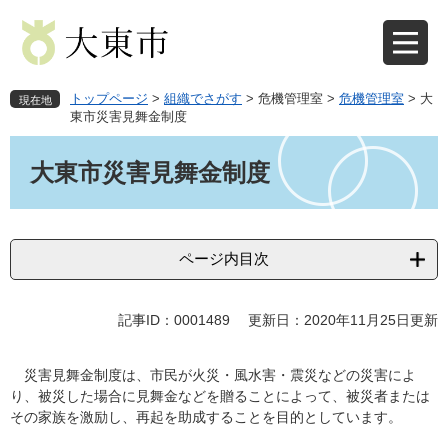
ペ
メ
ー
ニ
ジ
ュ
の
ー
先
を
トップページ
>
組織でさがす
>
危機管理室
>
危機管理室
>
大
現在地
頭
飛
東市災害見舞金制度
で
ば
本
す
し
文
大東市災害見舞金制度
。
て
本
文
へ
ページ内目次
記事ID：0001489
更新日：2020年11月25日更新
災害見舞金制度は、市民が火災・風水害・震災などの災害によ
り、被災した場合に見舞金などを贈ることによって、被災者または
その家族を激励し、再起を助成することを目的としています。