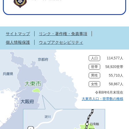
サイトマップ
リンク・著作権・免責事項
個人情報保護
ウェブアクセシビリティ
人口
114,577人
世帯
58,920世帯
男性
55,710人
女性
58,867人
令和8年6月末現在
大東市人口・世帯数の推移