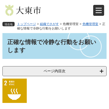
ペ
メ
ー
ニ
ジ
ュ
の
ー
先
を
トップページ
>
組織でさがす
>
危機管理室
>
危機管理室
>
正
現在地
頭
飛
確な情報で冷静な行動をお願いします
で
ば
本
す
し
文
正確な情報で冷静な行動をお願い
。
て
本
します
文
へ
ページ内目次