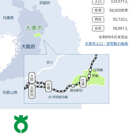
人口
114,577人
世帯
58,920世帯
男性
55,710人
女性
58,867人
令和8年6月末現在
大東市人口・世帯数の推移