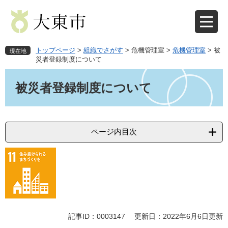
ペ
メ
ー
ニ
ジ
ュ
の
ー
先
を
トップページ
>
組織でさがす
>
危機管理室
>
危機管理室
>
被
現在地
頭
飛
災者登録制度について
で
ば
本
す
し
文
被災者登録制度について
。
て
本
文
へ
ページ内目次
記事ID：0003147
更新日：2022年6月6日更新