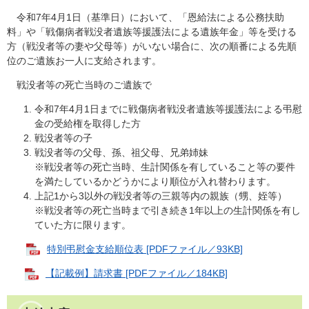
令和7年4月1日（基準日）において、「恩給法による公務扶助
料」や「戦傷病者戦没者遺族等援護法による遺族年金」等を受ける
方（戦没者等の妻や父母等）がいない場合に、次の順番による先順
位のご遺族お一人に支給されます。
戦没者等の死亡当時のご遺族で
令和7年4月1日までに戦傷病者戦没者遺族等援護法による弔慰
金の受給権を取得した方
戦没者等の子
戦没者等の父母、孫、祖父母、兄弟姉妹
※戦没者等の死亡当時、生計関係を有していること等の要件
を満たしているかどうかにより順位が入れ替わります。
上記1から3以外の戦没者等の三親等内の親族（甥、姪等）
※戦没者等の死亡当時まで引き続き1年以上の生計関係を有し
ていた方に限ります。
特別弔慰金支給順位表 [PDFファイル／93KB]
【記載例】請求書 [PDFファイル／184KB]