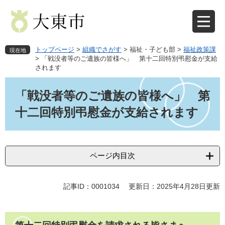
ペ
メ
ー
ニ
ジ
ュ
の
ー
先
を
トップページ
>
組織でさがす
>
福祉・子ども部
>
福祉政策課
現在地
頭
飛
>
「戦没者等のご遺族の皆様へ」 第十二回特別弔慰金が支給
されます
で
ば
す
し
本
。
て
文
「戦没者等のご遺族の皆様へ」 第
本
十二回特別弔慰金が支給されます
文
へ
ページ内目次
記事ID：0001034
更新日：2025年4月28日更新