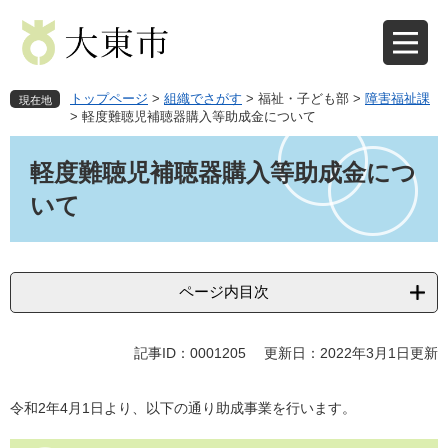
ペ
メ
ー
ニ
ジ
ュ
の
ー
先
を
トップページ
>
組織でさがす
>
福祉・子ども部
>
障害福祉課
現在地
頭
飛
>
軽度難聴児補聴器購入等助成金について
で
ば
本
す
し
文
軽度難聴児補聴器購入等助成金につ
。
て
本
いて
文
へ
ページ内目次
記事ID：0001205
更新日：2022年3月1日更新
令和2年4月1日より、以下の通り助成事業を行います。