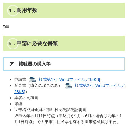
4．耐用年数
5年
5．申請に必要な書類
ア．補聴器の購入等
申請書（
様式第1号 [Wordファイル／15KB]
）
意見書（購入の場合のみ）（
様式第2号 [Wordファイル／
28KB]
）
業者の見積書
印鑑
世帯構成員全員の市町村民税課税証明書
※申込年の1月1日時点（申込月が1月～6月の場合は前年の1
月1日時点）で大東市に住民票を有する世帯構成員は不要。