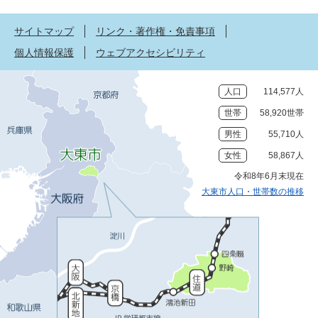
サイトマップ
リンク・著作権・免責事項
個人情報保護
ウェブアクセシビリティ
人口
114,577人
世帯
58,920世帯
男性
55,710人
女性
58,867人
令和8年6月末現在
大東市人口・世帯数の推移