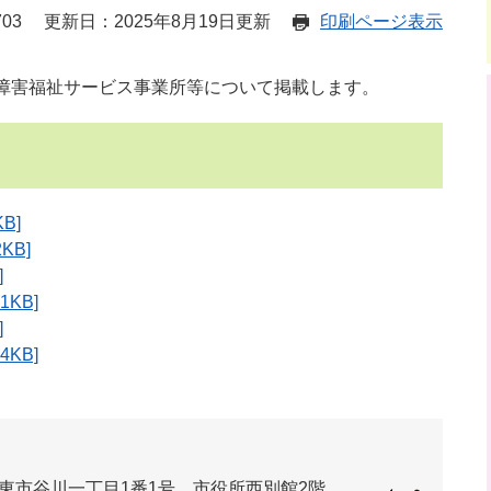
03
更新日：2025年8月19日更新
印刷ページ表示
定障害福祉サービス事業所等について掲載します。
B]
KB]
]
KB]
]
KB]
東市谷川一丁目1番1号 市役所西別館2階