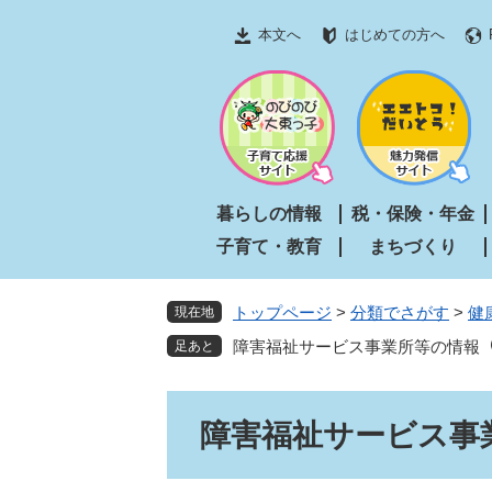
ペ
メ
本文へ
はじめての方へ
ー
ニ
ジ
ュ
の
ー
先
を
頭
飛
で
ば
す
し
暮らしの情報
税・保険・年金
。
て
子育て・教育
まちづくり
本
文
へ
トップページ
>
分類でさがす
>
健
現在地
障害福祉サービス事業所等の情報
本
障害福祉サービス事
文