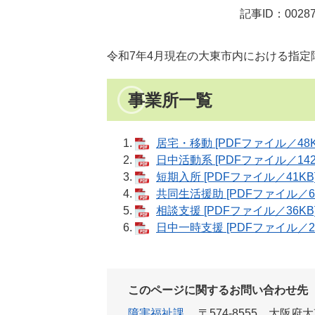
記事ID：00287
令和7年4月現在の大東市内における指
事業所一覧
居宅・移動 [PDFファイル／48K
日中活動系 [PDFファイル／142
短期入所 [PDFファイル／41KB
共同生活援助 [PDFファイル／61
相談支援 [PDFファイル／36KB
日中一時支援 [PDFファイル／24
このページに関するお問い合わせ先
障害福祉課
〒574-8555
大阪府大