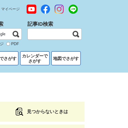
マイページ
索
記事ID検索
ジ
PDF
カレンダーで
でさがす
地図でさがす
さがす
見つからないときは