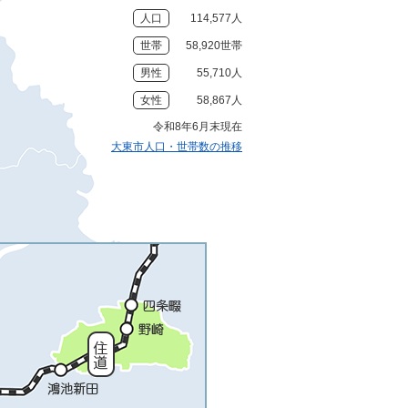
人口
114,577人
世帯
58,920世帯
男性
55,710人
女性
58,867人
令和8年6月末現在
大東市人口・世帯数の推移