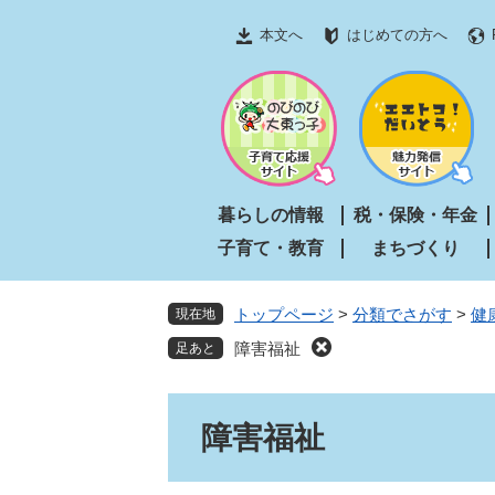
ペ
メ
本文へ
はじめての方へ
ー
ニ
ジ
ュ
の
ー
先
を
頭
飛
で
ば
す
し
暮らしの情報
税・保険・年金
。
て
子育て・教育
まちづくり
本
文
へ
トップページ
>
分類でさがす
>
健
現在地
障害福祉
本
障害福祉
文