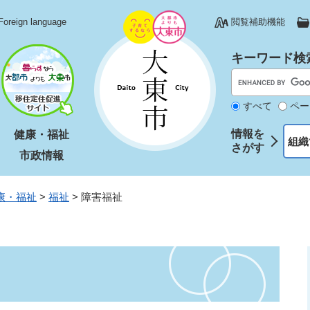
Foreign language
閲覧補助機能
キーワード検
すべて
ペー
情報を
健康・福祉
組織
さがす
市政情報
康・福祉
>
福祉
>
障害福祉