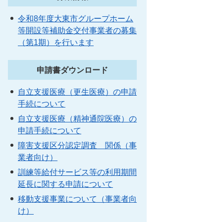
令和8年度大東市グループホーム
等開設等補助金交付事業者の募集
（第1期）を行います
申請書ダウンロード
自立支援医療（更生医療）の申請
手続について
自立支援医療（精神通院医療）の
申請手続について
障害支援区分認定調査 関係（事
業者向け）
訓練等給付サービス等の利用期間
延長に関する申請について
移動支援事業について（事業者向
け）