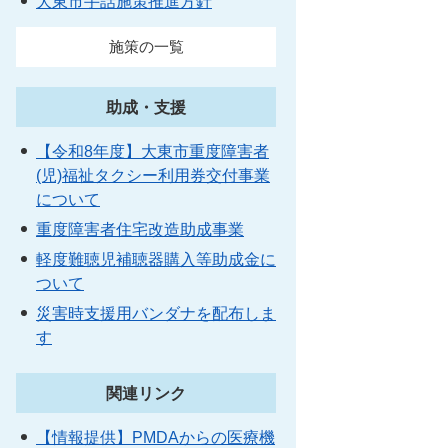
大東市手話施策推進方針
施策の一覧
助成・支援
【令和8年度】大東市重度障害者
(児)福祉タクシー利用券交付事業
について
重度障害者住宅改造助成事業
軽度難聴児補聴器購入等助成金に
ついて
災害時支援用バンダナを配布しま
す
関連リンク
【情報提供】PMDAからの医療機