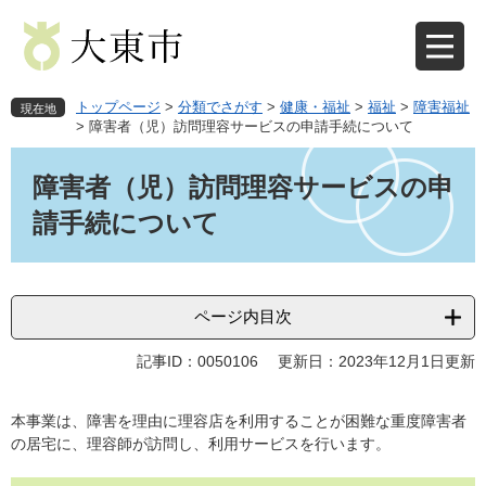
ペ
メ
ー
ニ
ジ
ュ
の
ー
先
を
トップページ
>
分類でさがす
>
健康・福祉
>
福祉
>
障害福祉
現在地
頭
飛
>
障害者（児）訪問理容サービスの申請手続について
で
ば
本
す
し
文
障害者（児）訪問理容サービスの申
。
て
本
請手続について
文
へ
ページ内目次
記事ID：0050106
更新日：2023年12月1日更新
本事業は、障害を理由に理容店を利用することが困難な重度障害者
の居宅に、理容師が訪問し、利用サービスを行います。