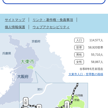
サイトマップ
リンク・著作権・免責事項
個人情報保護
ウェブアクセシビリティ
人口
114,577人
世帯
58,920世帯
男性
55,710人
女性
58,867人
令和8年6月末現在
大東市人口・世帯数の推移