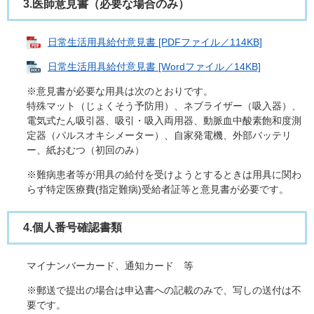
3.医師意見書（必要な場合のみ）
日常生活用具給付意見書 [PDFファイル／114KB]
日常生活用具給付意見書 [Wordファイル／14KB]
※意見書が必要な用具は次のとおりです。
特殊マット（じょくそう予防用）、ネブライザー（吸入器）、
電気式たん吸引器、吸引・吸入両用器、動脈血中酸素飽和度測
定器（パルスオキシメーター）、自家発電機、外部バッテリ
ー、紙おむつ（初回のみ）
※難病患者等が用具の給付を受けようとするときは用具に関わ
らず特定医療費(指定難病)受給者証等と意見書が必要です。
4.個人番号確認書類
マイナンバーカード、通知カード 等
※郵送で提出の場合は申込書への記載のみで、写しの送付は不
要です。