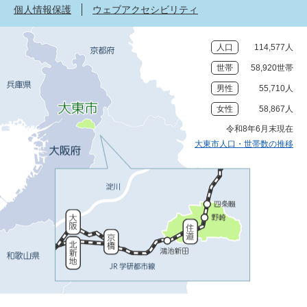
個人情報保護
ウェブアクセシビリティ
人口
114,577人
世帯
58,920世帯
男性
55,710人
女性
58,867人
令和8年6月末現在
大東市人口・世帯数の推移