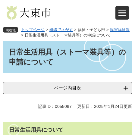
ペ
メ
ー
ニ
ジ
ュ
の
ー
先
を
トップページ
>
組織でさがす
>
福祉・子ども部
>
障害福祉課
現在地
頭
飛
>
日常生活用具（ストーマ装具等）の申請について
で
ば
本
す
し
文
日常生活用具（ストーマ装具等）の
。
て
本
申請について
文
へ
ページ内目次
記事ID：0055087
更新日：2025年1月24日更新
日常生活用具について