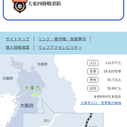
サイトマップ
リンク・著作権・免責事項
個人情報保護
ウェブアクセシビリティ
人口
114,577人
世帯
58,920世帯
男性
55,710人
女性
58,867人
令和8年6月末現在
大東市人口・世帯数の推移