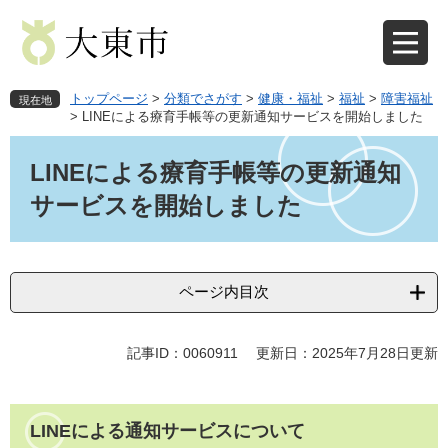
ペ
メ
ー
ニ
ジ
ュ
の
ー
先
を
トップページ
>
分類でさがす
>
健康・福祉
>
福祉
>
障害福祉
現在地
頭
飛
>
LINEによる療育手帳等の更新通知サービスを開始しました
で
ば
本
す
し
文
LINEによる療育手帳等の更新通知
。
て
本
サービスを開始しました
文
へ
ページ内目次
記事ID：0060911
更新日：2025年7月28日更新
LINEによる通知サービスについて