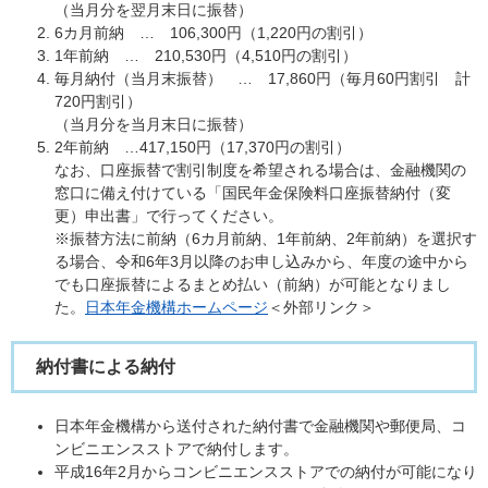
（当月分を翌月末日に振替）
6カ月前納 … 106,300円（1,220円の割引）
1年前納 … 210,530円（4,510円の割引）
毎月納付（当月末振替） … 17,860円（毎月60円割引 計
720円割引）
（当月分を当月末日に振替）
2年前納 …417,150円（17,370円の割引）
なお、口座振替で割引制度を希望される場合は、金融機関の
窓口に備え付けている「国民年金保険料口座振替納付（変
更）申出書」で行ってください。
※振替方法に前納（6カ月前納、1年前納、2年前納）を選択す
る場合、令和6年3月以降のお申し込みから、年度の途中から
でも口座振替によるまとめ払い（前納）が可能となりまし
た。
日本年金機構ホームページ
＜外部リンク＞
納付書による納付
日本年金機構から送付された納付書で金融機関や郵便局、コ
ンビニエンスストアで納付します。
平成16年2月からコンビニエンスストアでの納付が可能になり