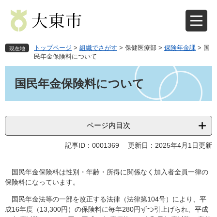
ペ
メ
ー
ニ
ジ
ュ
の
ー
先
を
トップページ
>
組織でさがす
>
保健医療部
>
保険年金課
>
国
現在地
頭
飛
民年金保険料について
で
ば
本
す
し
文
国民年金保険料について
。
て
本
文
へ
ページ内目次
記事ID：0001369
更新日：2025年4月1日更新
国民年金保険料は性別・年齢・所得に関係なく加入者全員一律の
保険料になっています。
国民年金法等の一部を改正する法律（法律第104号）により、平
成16年度（13,300円）の保険料に毎年280円ずつ引上げられ、平成