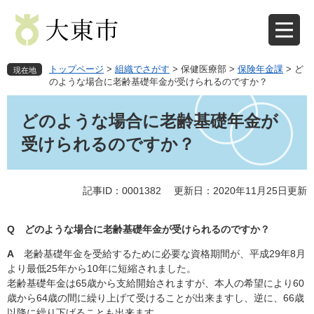
ペ
メ
ー
ニ
ジ
ュ
の
ー
先
を
トップページ
>
組織でさがす
>
保健医療部
>
保険年金課
>
ど
現在地
頭
飛
のような場合に老齢基礎年金が受けられるのですか？
で
ば
本
す
し
文
どのような場合に老齢基礎年金が
。
て
本
受けられるのですか？
文
へ
記事ID：0001382
更新日：2020年11月25日更新
Q どのような場合に老齢基礎年金が受けられるのですか？
A
老齢基礎年金を受給するために必要な資格期間が、平成29年8月
より最低25年から10年に短縮されました。
老齢基礎年金は65歳から支給開始されますが、本人の希望により60
歳から64歳の間に繰り上げて受けることが出来ますし、逆に、66歳
以降に繰り下げることも出来ます。