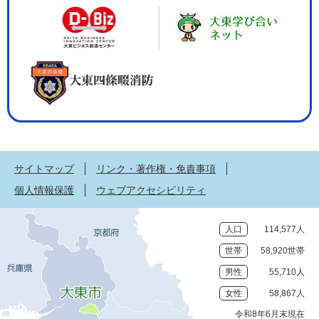
サイトマップ
リンク・著作権・免責事項
個人情報保護
ウェブアクセシビリティ
人口
114,577人
世帯
58,920世帯
男性
55,710人
女性
58,867人
令和8年6月末現在