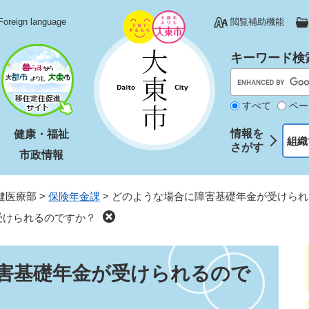
Foreign language
閲覧補助機能
キーワード検
すべて
ペー
情報を
健康・福祉
組織
さがす
市政情報
健医療部
>
保険年金課
>
どのような場合に障害基礎年金が受けられ
受けられるのですか？
害基礎年金が受けられるので