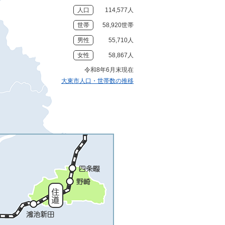
人口
114,577人
世帯
58,920世帯
男性
55,710人
女性
58,867人
令和8年6月末現在
大東市人口・世帯数の推移