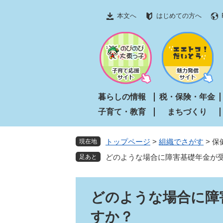
ペ
メ
本文へ
はじめての方へ
ー
ニ
ジ
ュ
の
ー
先
を
頭
飛
で
ば
す
し
暮らしの情報
税・保険・年金
。
て
子育て・教育
まちづくり
本
文
へ
トップページ
>
組織でさがす
>
保
現在地
どのような場合に障害基礎年金が
本
どのような場合に障
文
すか？