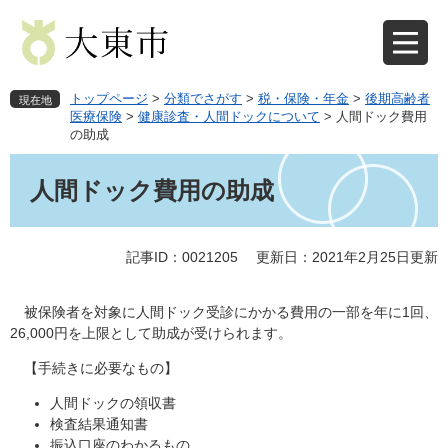
ペ
メ
ー
ニ
ジ
ュ
の
ー
先
を
トップページ
>
分類でさがす
>
税・保険・年金
>
後期高齢者
現在地
頭
飛
医療保険
>
健康診査・人間ドックについて
>
人間ドック費用
の助成
で
ば
す
し
本
。
て
文
人間ドック費用の助成
本
文
へ
記事ID：0021205
更新日：2021年2月25日更新
被保険者を対象に人間ドック受診にかかる費用の一部を年に1回、
26,000円を上限として助成が受けられます。
【手続きに必要なもの】
人間ドックの領収書
検査結果通知書
振込口座のわかるもの