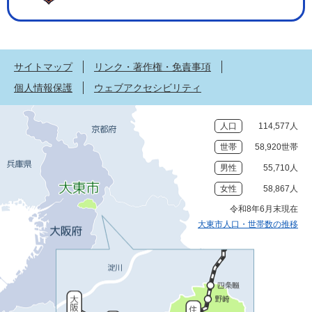
サイトマップ
リンク・著作権・免責事項
個人情報保護
ウェブアクセシビリティ
人口
114,577人
世帯
58,920世帯
男性
55,710人
女性
58,867人
令和8年6月末現在
大東市人口・世帯数の推移