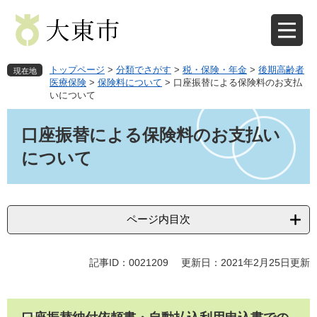
ペ
メ
ー
ニ
ジ
ュ
の
ー
先
を
トップページ
>
分類でさがす
>
税・保険・年金
>
後期高齢者
現在地
頭
飛
医療保険
>
保険料について
>
口座振替による保険料のお支払
いについて
で
ば
す
し
本
。
て
文
口座振替による保険料のお支払い
本
について
文
へ
ページ内目次
記事ID：0021209
更新日：2021年2月25日更新