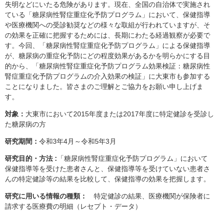
失明などにいたる危険があります。現在、全国の自治体で実施され
ている「糖尿病性腎症重症化予防プログラム」において、保健指導
や医療機関への受診勧奨などの様々な取組が行われていますが、そ
の効果を正確に把握するためには、長期にわたる経過観察が必要で
す。今回、「糖尿病性腎症重症化予防プログラム」による保健指導
が、糖尿病の重症化予防にどの程度効果があるかを明らかにする目
的から、「糖尿病性腎症重症化予防プログラム効果検証：糖尿病性
腎症重症化予防プログラムの介入効果の検証」に大東市も参加する
ことになりました。皆さまのご理解とご協力をお願い申し上げま
す。
対象：
大東市において2015年度または2017年度に特定健診を受診し
た糖尿病の方
研究期間：
令和3年4月～令和5年3月
研究目的・方法
:
「糖尿病性腎症重症化予防プログラム」において
保健指導等を受けた患者さんと、保健指導等を受けていない患者さ
んの特定健診等の結果を比較して、保健指導の効果を把握します。
研究に用いる情報の種類：
特定健診の結果、医療機関が保険者に
請求する医療費の明細（レセプト・データ）