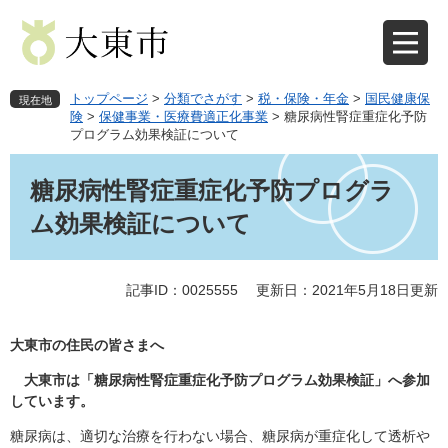
ペ
メ
ー
ニ
ジ
ュ
の
ー
先
を
トップページ
>
分類でさがす
>
税・保険・年金
>
国民健康保
現在地
頭
飛
険
>
保健事業・医療費適正化事業
>
糖尿病性腎症重症化予防
プログラム効果検証について
で
ば
す
し
本
。
て
文
糖尿病性腎症重症化予防プログラ
本
ム効果検証について
文
へ
記事ID：0025555
更新日：2021年5月18日更新
大東市の住民の皆さまへ
大東市は「糖尿病性腎症重症化予防プログラム効果検証」へ参加
しています。
糖尿病は、適切な治療を行わない場合、糖尿病が重症化して透析や