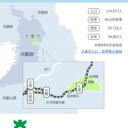
人口
114,577人
世帯
58,920世帯
男性
55,710人
女性
58,867人
令和8年6月末現在
大東市人口・世帯数の推移