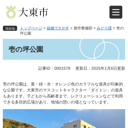
ペ
メ
ー
ニ
ジ
ュ
の
ー
先
を
トップページ
>
組織でさがす
>
都市整備部
>
みどり課
>
壱の
現在地
頭
飛
坪公園
で
ば
本
す
し
文
壱の坪公園
。
て
本
文
記事ID：0001578
更新日：2025年1月6日更新
へ
壱の坪公園は、黄・緑・水・オレンジ色のカラフルな遊具が印象的
な公園です。大東市のマスコットキャラクター「ダイトン」の遊具
もあります。子どもから高齢者まで、レクリェーションなどで利用
できる多目的広場があり、地域の憩いの場となっています。