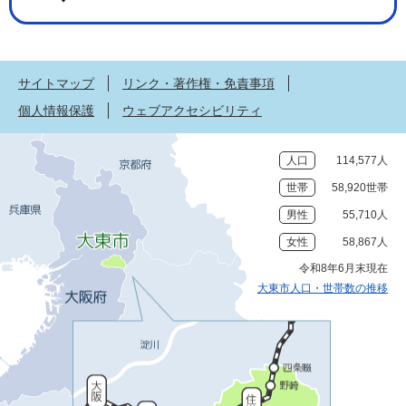
サイトマップ
リンク・著作権・免責事項
個人情報保護
ウェブアクセシビリティ
人口
114,577人
世帯
58,920世帯
男性
55,710人
女性
58,867人
令和8年6月末現在
大東市人口・世帯数の推移