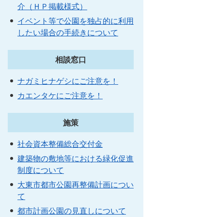
介（ＨＰ掲載様式）
イベント等で公園を独占的に利用
したい場合の手続きについて
相談窓口
ナガミヒナゲシにご注意を！
カエンタケにご注意を！
施策
社会資本整備総合交付金
建築物の敷地等における緑化促進
制度について
大東市都市公園再整備計画につい
て
都市計画公園の見直しについて