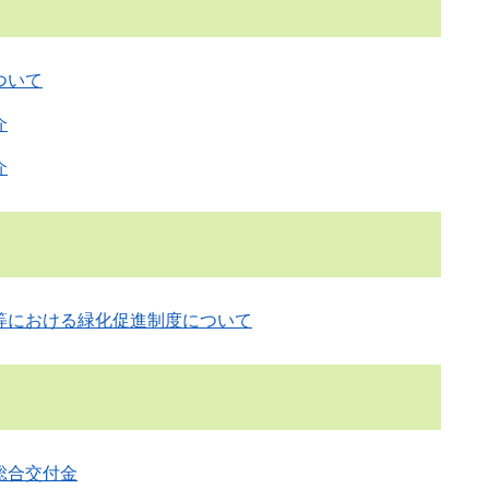
ついて
介
介
等における緑化促進制度について
総合交付金