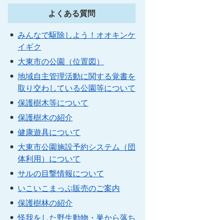
よくある質問
みんなで駆除しよう！オオキンケ
イギク
大東市の公園（位置図）
地域自主管理活動に関する覚書を
取り交わしている公園等について
保護樹木等について
保護樹木の紹介
健康遊具について
大東市公園施設予約システム（団
体利用）について
サルの目撃情報について
いこいこまっぷ販売のご案内
保護樹林の紹介
怪我をした野生動物・巣から落ち