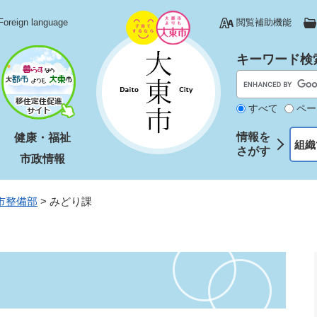
Foreign language
閲覧補助機能
キーワード検
すべて
ペー
情報を
健康・福祉
組織
さがす
市政情報
市整備部
>
みどり課