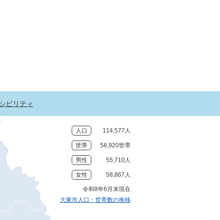
シビリティ
人口
114,577人
世帯
58,920世帯
男性
55,710人
女性
58,867人
令和8年6月末現在
大東市人口・世帯数の推移