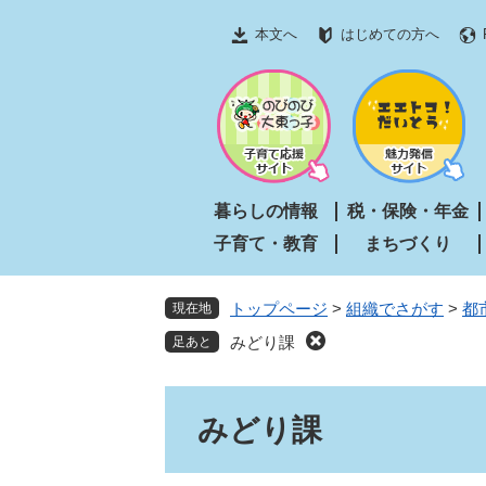
ペ
メ
本文へ
はじめての方へ
ー
ニ
ジ
ュ
の
ー
先
を
頭
飛
で
ば
す
し
暮らしの情報
税・保険・年金
。
て
子育て・教育
まちづくり
本
文
へ
トップページ
>
組織でさがす
>
都
現在地
みどり課
本
みどり課
文