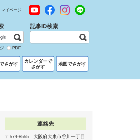
マイページ
索
記事ID検索
ジ
PDF
カレンダーで
でさがす
地図でさがす
さがす
連絡先
〒574-8555 大阪府大東市谷川一丁目