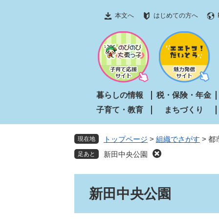
ペ
メ
本文へ
はじめての方へ
ー
ニ
ジ
ュ
の
ー
先
を
頭
飛
で
ば
す
し
暮らしの情報
税・保険・年金
。
て
子育て・教育
まちづくり
本
文
へ
トップページ
>
組織でさがす
>
都
現在地
新田中央公園
本
新田中央公園
文