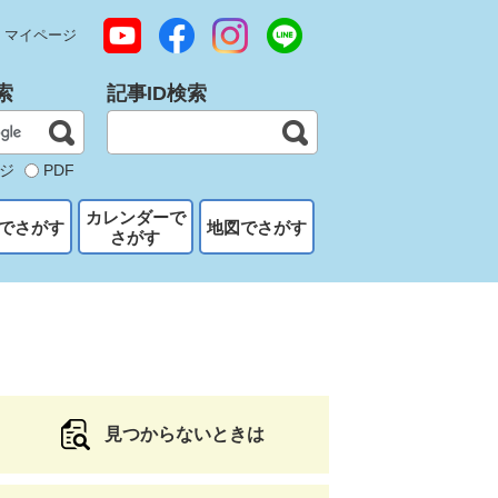
マイページ
索
記事ID検索
ジ
PDF
カレンダーで
でさがす
地図でさがす
さがす
見つからないときは