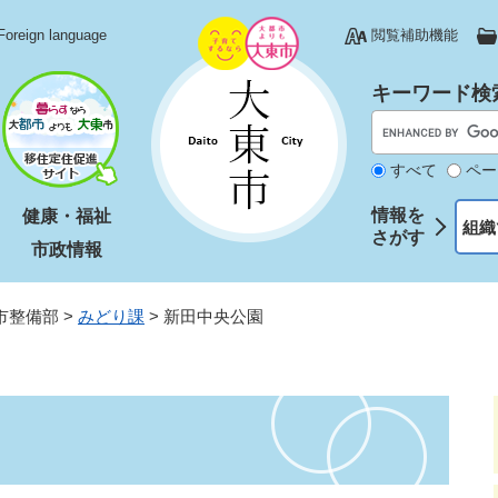
Foreign language
閲覧補助機能
キーワード検
すべて
ペー
情報を
健康・福祉
組織
さがす
市政情報
市整備部
>
みどり課
>
新田中央公園