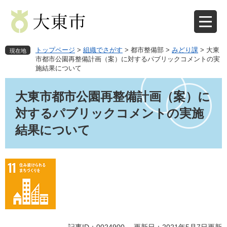
ペ
メ
ー
ニ
ジ
ュ
の
ー
先
を
トップページ
>
組織でさがす
>
都市整備部
>
みどり課
>
大東
現在地
頭
飛
市都市公園再整備計画（案）に対するパブリックコメントの実
施結果について
で
ば
す
し
本
。
て
文
大東市都市公園再整備計画（案）に
本
対するパブリックコメントの実施
文
へ
結果について