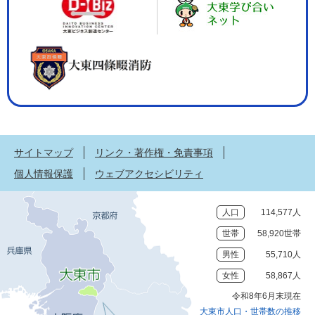
サイトマップ
リンク・著作権・免責事項
個人情報保護
ウェブアクセシビリティ
人口
114,577人
世帯
58,920世帯
男性
55,710人
女性
58,867人
令和8年6月末現在
大東市人口・世帯数の推移