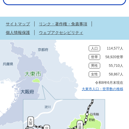
サイトマップ
リンク・著作権・免責事項
個人情報保護
ウェブアクセシビリティ
人口
114,577人
世帯
58,920世帯
男性
55,710人
女性
58,867人
令和8年6月末現在
大東市人口・世帯数の推移