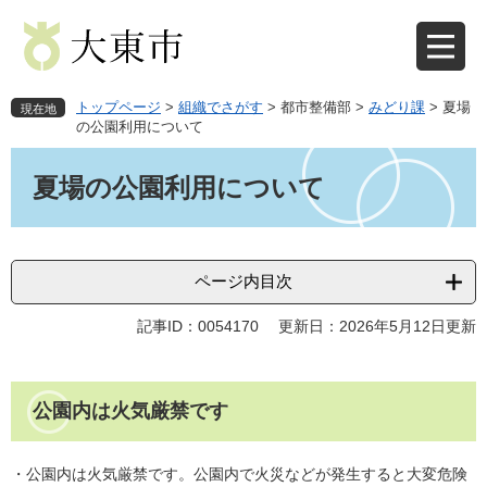
ペ
メ
ー
ニ
ジ
ュ
の
ー
先
を
トップページ
>
組織でさがす
>
都市整備部
>
みどり課
>
夏場
現在地
頭
飛
の公園利用について
で
ば
本
す
し
文
夏場の公園利用について
。
て
本
文
へ
ページ内目次
記事ID：0054170
更新日：2026年5月12日更新
公園内は火気厳禁です
・公園内は火気厳禁です。公園内で火災などが発生すると大変危険