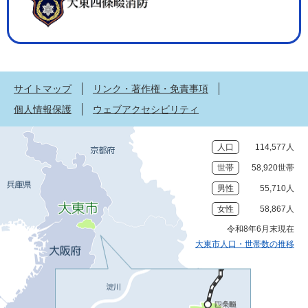
サイトマップ
リンク・著作権・免責事項
個人情報保護
ウェブアクセシビリティ
人口
114,577人
世帯
58,920世帯
男性
55,710人
女性
58,867人
令和8年6月末現在
大東市人口・世帯数の推移