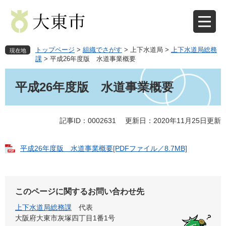
ペ
メ
ー
ニ
ジ
ュ
の
ー
先
を
トップページ
>
組織でさがす
>
上下水道局
>
上下水道局総務
現在地
頭
飛
課
>
平成26年度版 水道事業概要
で
ば
本
す
し
文
平成26年度版 水道事業概要
。
て
本
文
記事ID：0002631
更新日：2020年11月25日更新
へ
平成26年度版 水道事業概要[PDFファイル／8.7MB]
このページに関するお問い合わせ先
上下水道局総務課
代表
大阪府大東市灰塚四丁目1番1号