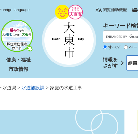
Foreign language
閲覧補助機能
キーワード検
すべて
ペー
情報を
健康・福祉
組織
さがす
市政情報
下水道局
>
水道施設課
>
家庭の水道工事