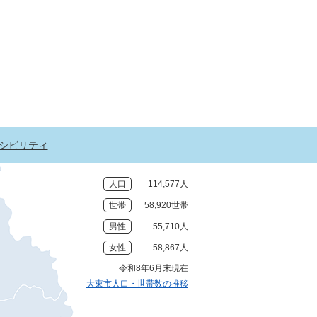
シビリティ
人口
114,577人
世帯
58,920世帯
男性
55,710人
女性
58,867人
令和8年6月末現在
大東市人口・世帯数の推移