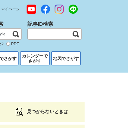
マイページ
索
記事ID検索
ジ
PDF
カレンダーで
でさがす
地図でさがす
さがす
見つからないときは