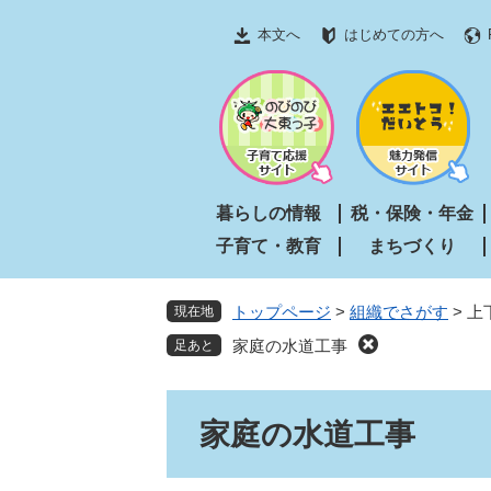
ペ
メ
本文へ
はじめての方へ
ー
ニ
ジ
ュ
の
ー
先
を
頭
飛
で
ば
す
し
暮らしの情報
税・保険・年金
。
て
子育て・教育
まちづくり
本
文
へ
トップページ
>
組織でさがす
>
上
現在地
家庭の水道工事
本
家庭の水道工事
文