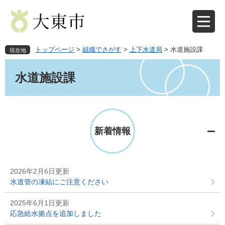
ペ
メ
ー
ニ
ジ
ュ
の
ー
先
を
トップページ
>
組織でさがす
>
上下水道局
>
水道施設課
現在地
頭
飛
本
で
ば
文
水道施設課
す
し
。
て
本
文
へ
新着情報
2026年2月6日更新
水道管の凍結にご注意ください
2025年6月1日更新
応急給水拠点を追加しました