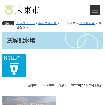
ペ
メ
ー
ニ
ジ
ュ
の
ー
先
を
トップページ
>
組織でさがす
>
上下水道局
>
水道施設課
>
灰
現在地
頭
飛
塚配水場
で
ば
本
す
し
文
灰塚配水場
。
て
本
文
へ
記事ID：0002686
更新日：2020年11月25日更新