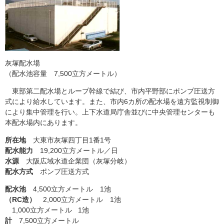
灰塚配水場
（配水池容量 7,500立方メートル）
東部第二配水場とループ幹線で結び、市内平野部にポンプ圧送方
式により給水しています。また、市内6カ所の配水場を遠方監視制御
により集中管理を行い。上下水道局庁舎並びに中央管理センターも
本配水場内にあります。
所在地
大東市灰塚四丁目1番1号
配水能力
19,200立方メートル／日
水源
大阪広域水道企業団（灰塚分岐）
配水方式
ポンプ圧送方式
配水池
4,500立方メートル 1池
（RC造）
2,000立方メートル 1池
1,000立方メートル 1池
計
7,500立方メートル