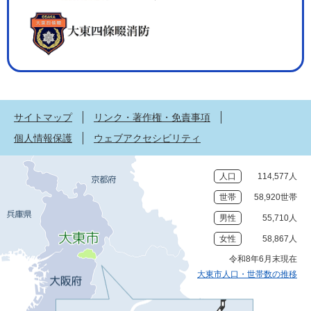
サイトマップ
リンク・著作権・免責事項
個人情報保護
ウェブアクセシビリティ
人口
114,577人
世帯
58,920世帯
男性
55,710人
女性
58,867人
令和8年6月末現在
大東市人口・世帯数の推移