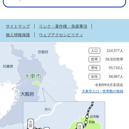
サイトマップ
リンク・著作権・免責事項
個人情報保護
ウェブアクセシビリティ
人口
114,577人
世帯
58,920世帯
男性
55,710人
女性
58,867人
令和8年6月末現在
大東市人口・世帯数の推移