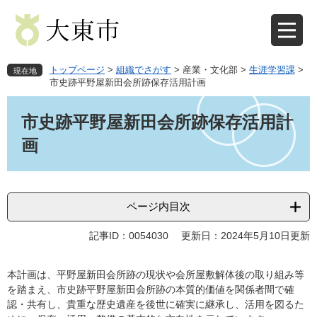
ペ
メ
ー
ニ
ジ
ュ
の
ー
先
を
トップページ
>
組織でさがす
>
産業・文化部
>
生涯学習課
>
現在地
頭
飛
市史跡平野屋新田会所跡保存活用計画
で
ば
本
す
し
文
市史跡平野屋新田会所跡保存活用計
。
て
本
画
文
へ
ページ内目次
記事ID：0054030
更新日：2024年5月10日更新
本計画は、平野屋新田会所跡の現状や会所屋敷解体後の取り組み等
を踏まえ、市史跡平野屋新田会所跡の本質的価値を関係者間で確
認・共有し、貴重な歴史遺産を後世に確実に継承し、活用を図るた