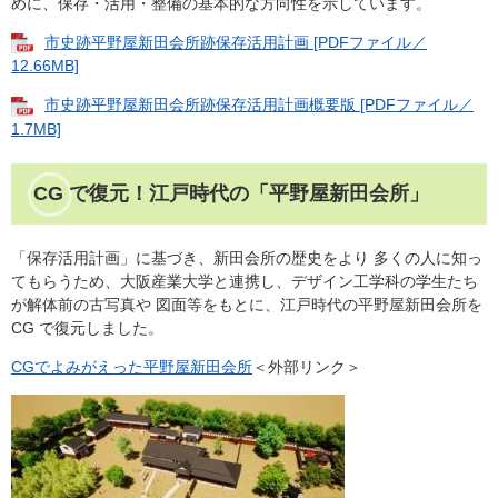
めに、保存・活用・整備の基本的な方向性を示しています。
市史跡平野屋新田会所跡保存活用計画 [PDFファイル／
12.66MB]
市史跡平野屋新田会所跡保存活用計画概要版 [PDFファイル／
1.7MB]
CG で復元！江戸時代の「平野屋新田会所」
「保存活用計画」に基づき、新田会所の歴史をより 多くの人に知っ
てもらうため、大阪産業大学と連携し、デザイン工学科の学生たち
が解体前の古写真や 図面等をもとに、江戸時代の平野屋新田会所を
CG で復元しました。
CGでよみがえった平野屋新田会所
＜外部リンク＞