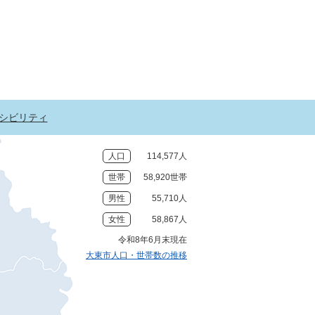
シビリティ
人口
114,577人
世帯
58,920世帯
男性
55,710人
女性
58,867人
令和8年6月末現在
大東市人口・世帯数の推移