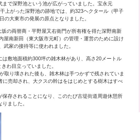
代まで深野池という池が広がっていました。宝永元
い干上がった深野池の跡地では、約323ヘクタール（甲子
今日の大東市の発展の原点となりました。
に大坂の両替商・平野屋又右衛門が所有権を得た深野南新
河内屋南新田（東大阪市元町）の管理・運営のために設け
理、武家の接待等に使われました。
は敷地面積約300坪の雑木林があり、高さ20メートル
ときわ目立っていました。
屋敷が取り壊された後も、雑木林は手つかずで残されていま
発業者に売却され、大クスの幹はをはじめとする樹木はすべ
が保存されることになり、このたび古堤街道周遊休憩所
なりました。