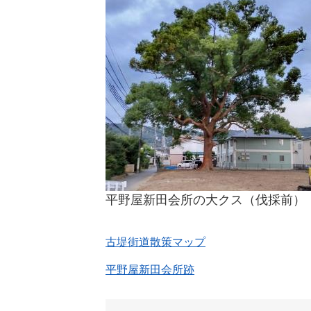
平野屋新田会所の大クス（伐採前）
古堤街道散策マップ
平野屋新田会所跡