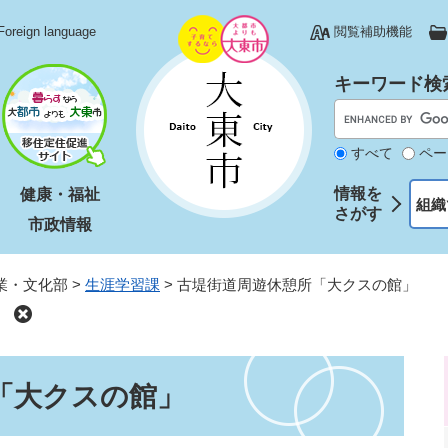
Foreign language
閲覧補助機能
キーワード検
すべて
ペー
情報を
健康・福祉
組織
さがす
市政情報
業・文化部
>
生涯学習課
>
古堤街道周遊休憩所「大クスの館」
」
「大クスの館」