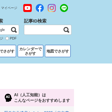
マイページ
索
記事ID検索
ジ
PDF
カレンダーで
でさがす
地図でさがす
さがす
AI（人工知能）は
こんなページをおすすめします