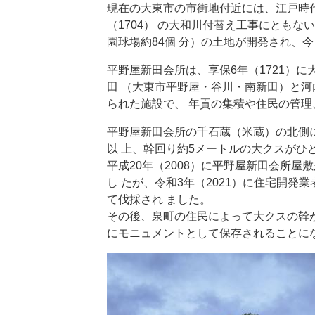
現在の大東市の市街地付近には、江戸時
（1704） の大和川付替え工事にともな
園球場約84個 分）の土地が開発され、
平野屋新田会所は、享保6年（1721）
田 （大東市平野屋・谷川・南新田）と
られた施設で、 年貢の集積や住民の管
平野屋新田会所の千石蔵（米蔵）の北側に
以 上、幹回り約5メートルの大クスがひ
平成20年（2008）に平野屋新田会所
し たが、令和3年（2021）に住宅開
て伐採され ました。
その後、泉町の住民によって大クスの幹
にモニュメントとして保存されることに