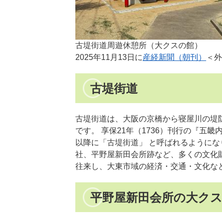
古堤街道周遊休憩所（大クスの館）
2025年11月13日に
産経新聞（朝刊）
＜外
古堤街道
古堤街道は、大阪の京橋から寝屋川の堤
です。 享保21年（1736）刊行の『
以降に「古堤街道」 と呼ばれるようにな
社、平野屋新田会所跡など、多くの文化
往来し、大東市域の経済・交通・文化な
平野屋新田会所の大ク