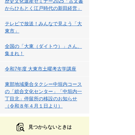
歴史文化遺産セミナー2025「古文書
からひもとく江戸時代の新田経営」
テレビで放送！みんなで見よう「大
東市」
全国の「大東（ダイトウ）」さん、
集まれ！
令和7年度 大東市土曜考古学講座
東部地域乗合タクシー中垣内コース
の「総合文化センター」「中垣内一
丁目北」停留所の移設のお知らせ
（令和８年４月１日より）
見つからないときは