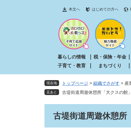
ペ
メ
本文へ
はじめての方へ
ー
ニ
ジ
ュ
の
ー
先
を
頭
飛
で
ば
す
し
暮らしの情報
税・保険・年金
。
て
子育て・教育
まちづくり
本
文
へ
トップページ
>
組織でさがす
>
産
現在地
古堤街道周遊休憩所「大クスの館
本
古堤街道周遊休憩所
文