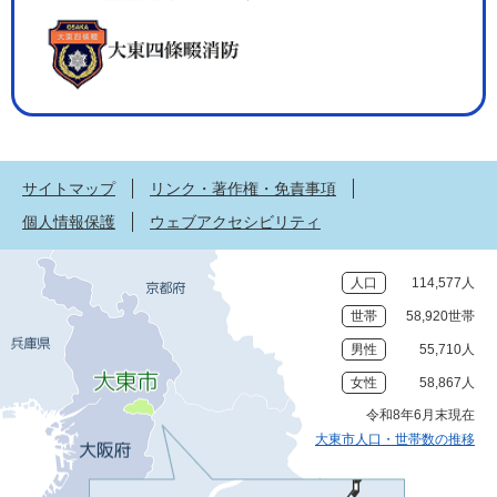
サイトマップ
リンク・著作権・免責事項
個人情報保護
ウェブアクセシビリティ
人口
114,577人
世帯
58,920世帯
男性
55,710人
女性
58,867人
令和8年6月末現在
大東市人口・世帯数の推移