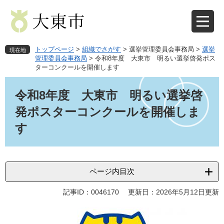
ペ
メ
ー
ニ
ジ
ュ
の
ー
先
を
トップページ
>
組織でさがす
>
選挙管理委員会事務局
>
選挙
現在地
頭
飛
管理委員会事務局
>
令和8年度 大東市 明るい選挙啓発ポス
ターコンクールを開催します
で
ば
す
し
本
。
て
文
令和8年度 大東市 明るい選挙啓
本
発ポスターコンクールを開催しま
文
へ
す
ページ内目次
記事ID：0046170
更新日：2026年5月12日更新