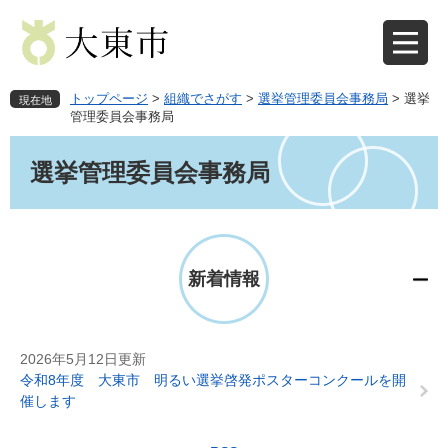
ペ
メ
ー
ニ
ジ
ュ
の
ー
先
を
トップページ
>
組織でさがす
>
選挙管理委員会事務局
>
選挙
現在地
頭
飛
管理委員会事務局
で
ば
本
す
し
文
選挙管理委員会事務局
。
て
本
文
へ
新着情報
2026年5月12日更新
令和8年度 大東市 明るい選挙啓発ポスターコンクールを開
催します