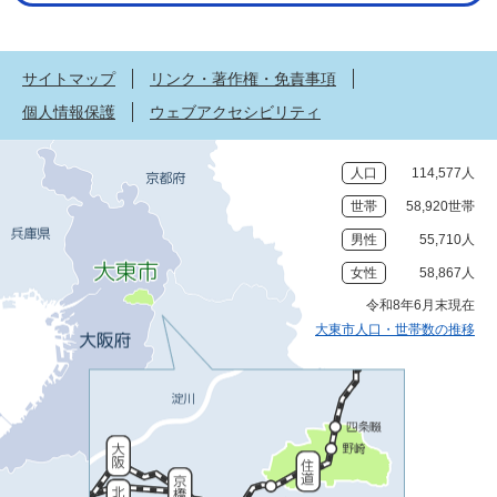
サイトマップ
リンク・著作権・免責事項
個人情報保護
ウェブアクセシビリティ
人口
114,577人
世帯
58,920世帯
男性
55,710人
女性
58,867人
令和8年6月末現在
大東市人口・世帯数の推移