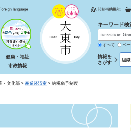
Foreign language
閲覧補助機能
キーワード検
すべて
ペー
情報を
健康・福祉
組織
さがす
市政情報
業・文化部
>
産業経済室
>
納税猶予制度