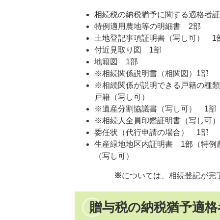
相続税の納税猶予に関する適格者証
特例適用農地等の明細書 2部
土地登記事項証明書（写し可） 1
付近見取り図 1部
地籍図 1部
※相続関係説明書（相関図）1部
※相続関係が説明できる戸籍の種類
戸籍（写し可）
※遺産分割協議書（写し可）
1部
※相続人全員印鑑証明書（写し可）
委任状（代行申請の場合） 1部
生産緑地地区内証明書 1部（特例
（写し可）
※
については、相続登記が完
贈与税の納税猶予適格