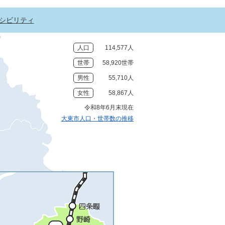
シビリティ
人口
114,577人
世帯
58,920世帯
男性
55,710人
女性
58,867人
令和8年6月末現在
大東市人口・世帯数の推移