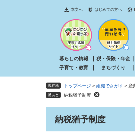
ペ
メ
本文へ
はじめての方へ
ー
ニ
ジ
ュ
の
ー
先
を
頭
飛
で
ば
す
し
暮らしの情報
税・保険・年金
。
て
子育て・教育
まちづくり
本
文
へ
トップページ
>
組織でさがす
>
産
現在地
納税猶予制度
本
納税猶予制度
文