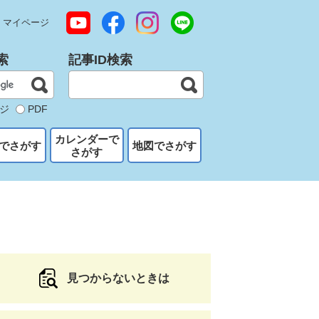
マイページ
索
記事ID検索
ジ
PDF
カレンダーで
でさがす
地図でさがす
さがす
見つからないときは