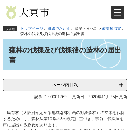
ペ
メ
ー
ニ
ジ
ュ
の
ー
先
を
トップページ
>
組織でさがす
>
産業・文化部
>
産業経済室
>
現在地
頭
飛
森林の伐採及び伐採後の造林の届出書
で
ば
本
す
し
文
森林の伐採及び伐採後の造林の届出
。
て
本
書
文
へ
ページ内目次
記事ID：0001769
更新日：2020年11月25日更新
民有林（大阪府が定める地域森林計画の対象森林）の立木を伐採
するためには、森林法第10条の8の規定に基づき、事前に伐採届を
市に提出する必要があります。