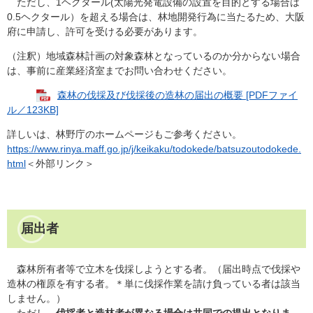
ただし、1ヘクタール(太陽光発電設備の設置を目的とする場合は
0.5ヘクタール）を超える場合は、林地開発行為に当たるため、大阪
府に申請し、許可を受ける必要があります。
（注釈）地域森林計画の対象森林となっているのか分からない場合
は、事前に産業経済室までお問い合わせください。
森林の伐採及び伐採後の造林の届出の概要 [PDFファイ
ル／123KB]
詳しいは、林野庁のホームページもご参考ください。
https://www.rinya.maff.go.jp/j/keikaku/todokede/batsuzoutodokede.
html
＜外部リンク＞
届出者
森林所有者等で立木を伐採しようとする者。（届出時点で伐採や
造林の権原を有する者。＊単に伐採作業を請け負っている者は該当
しません。）