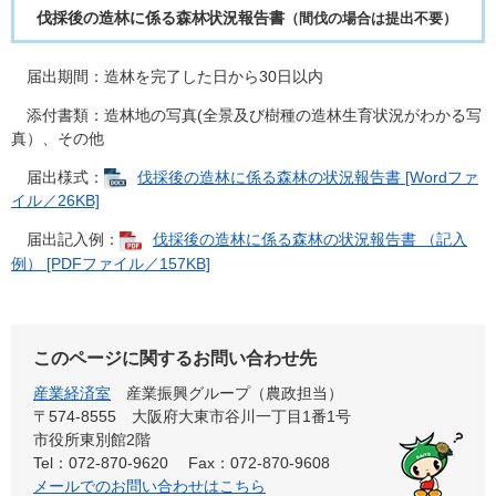
​伐採後の造林に係る森林状況報告書
（間伐の場合は提出不要）
届出期間：造林を完了した日から30日以内
添付書類：造林地の写真(全景及び樹種の造林生育状況がわかる写
真）、その他
届出様式：
伐採後の造林に係る森林の状況報告書 [Wordファ
イル／26KB]
届出記入例：
伐採後の造林に係る森林の状況報告書 （記入
例） [PDFファイル／157KB]
このページに関するお問い合わせ先
産業経済室
産業振興グループ（農政担当）
〒574-8555 大阪府大東市谷川一丁目1番1号
市役所東別館2階
Tel：072-870-9620
Fax：072-870-9608
メールでのお問い合わせはこちら