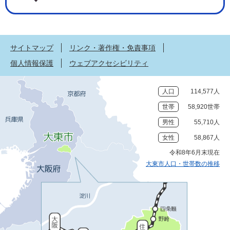
サイトマップ
リンク・著作権・免責事項
個人情報保護
ウェブアクセシビリティ
人口
114,577人
世帯
58,920世帯
男性
55,710人
女性
58,867人
令和8年6月末現在
大東市人口・世帯数の推移