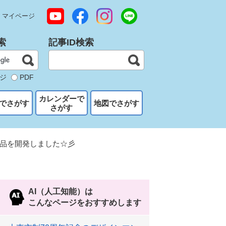
マイページ
索
記事ID検索
ジ
PDF
カレンダーで
でさがす
地図でさがす
さがす
品を開発しました☆彡
AI（人工知能）は
こんなページをおすすめします