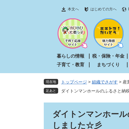
ペ
メ
本文へ
はじめての方へ
ー
ニ
ジ
ュ
の
ー
先
を
頭
飛
で
ば
す
し
暮らしの情報
税・保険・年金
。
て
子育て・教育
まちづくり
本
文
へ
トップページ
>
組織でさがす
>
産
現在地
ダイトンマンホールのふるさと納
本
ダイトンマンホール
文
しました☆彡