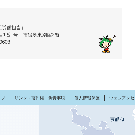
工労働担当）
丁目1番1号 市役所東別館2階
9608
ップ
リンク・著作権・免責事項
個人情報保護
ウェブアクセ