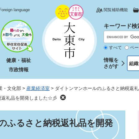
Foreign language
閲覧補助機能
キーワード検
すべて
ペー
情報を
健康・福祉
組織
さがす
市政情報
業・文化部
>
産業経済室
>
ダイトンマンホールのふるさと納税返礼
税返礼品を開発しました☆彡
のふるさと納税返礼品を開発