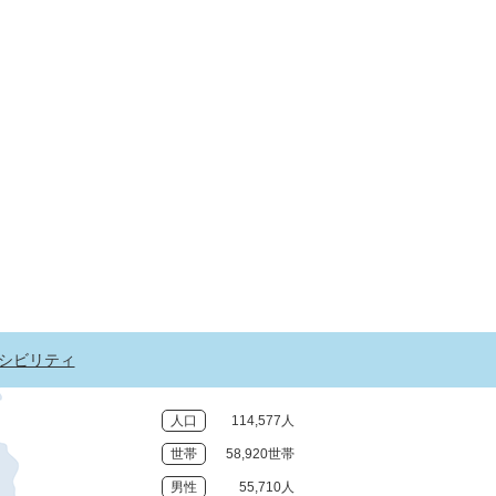
シビリティ
人口
114,577人
世帯
58,920世帯
男性
55,710人