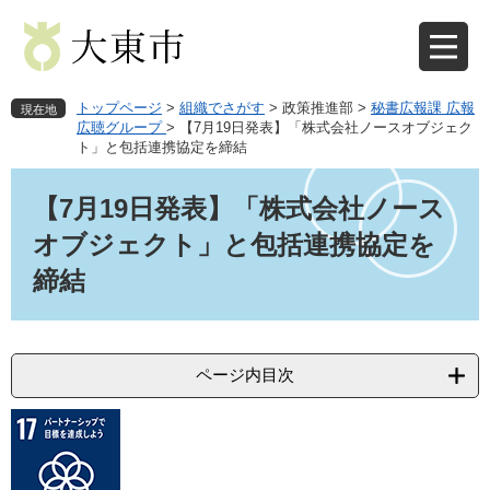
ペ
メ
ー
ニ
ジ
ュ
の
ー
先
を
トップページ
>
組織でさがす
>
政策推進部
>
秘書広報課 広報
現在地
頭
飛
広聴グループ
>
【7月19日発表】「株式会社ノースオブジェク
ト」と包括連携協定を締結
で
ば
す
し
本
。
て
文
【7月19日発表】「株式会社ノース
本
オブジェクト」と包括連携協定を
文
へ
締結
ページ内目次