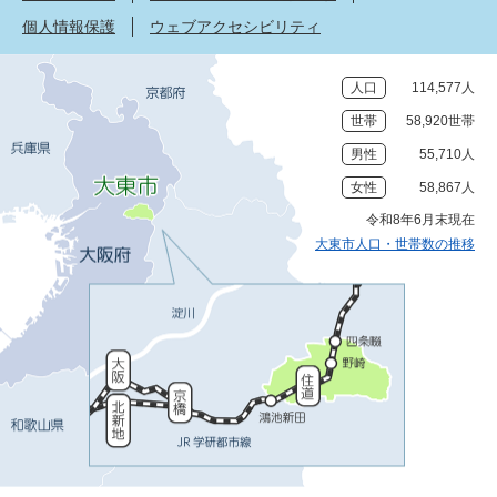
個人情報保護
ウェブアクセシビリティ
人口
114,577人
世帯
58,920世帯
男性
55,710人
女性
58,867人
令和8年6月末現在
大東市人口・世帯数の推移