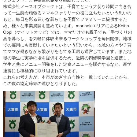
ブジェクト」と包括連携協定を締結しました。
株式会社ノースオブジェクトは、子育てという大切な時間に向き合
って一生懸命頑張るママやファミリーの役に立ちたいという思いの
もと、毎日を彩る豊かな暮らしを子育てファミリーに提供するた
め、様々な事業展開を進めています。morinekiエリアにあるKeitto
Oppi（ケイットオッピ）では、ママだけでも親子でも「手づくりの
ある暮らし」を気軽に体験出来るワークショップを毎日開催。地域
での雇用にも貢献していきたいという思いから、地域の方々や子育
てママが働きながら繋がりをもてる工房も運営しています。また地
域の学生に実学の場を提供するため、近隣の四條畷学園と連携し、
学生と共にメニュー開発をした定食メニューを販売するなど、産学
連携にも積極的に取り組まれています。
これらの考え方が、本市がめざす方向性と一致していたことから、
この度の協定締結の運びとなりました。