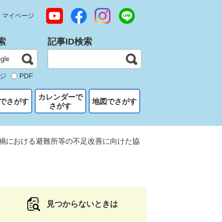
マイページ
索
記事ID検索
ジ
PDF
カレンダーで
でさがす
地図でさがす
さがす
ナ禍における避難所等の不足改善に向けた協
見つからないときは