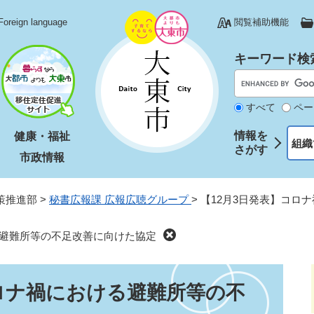
Foreign language
閲覧補助機能
キーワード検
すべて
ペー
情報を
健康・福祉
組織
さがす
市政情報
策推進部
>
秘書広報課 広報広聴グループ
>
【12月3日発表】コロ
る避難所等の不足改善に向けた協定
コロナ禍における避難所等の不