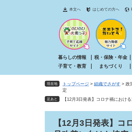
ペ
メ
本文へ
はじめての方へ
ー
ニ
ジ
ュ
の
ー
先
を
頭
飛
で
ば
す
し
暮らしの情報
税・保険・年金
。
て
子育て・教育
まちづくり
本
文
へ
トップページ
>
組織でさがす
>
政
現在地
定
【12月3日発表】コロナ禍におけ
本
【12月3日発表】
文