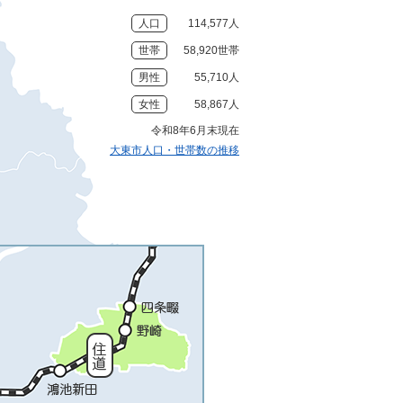
人口
114,577人
世帯
58,920世帯
男性
55,710人
女性
58,867人
令和8年6月末現在
大東市人口・世帯数の推移