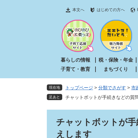
ペ
メ
本文へ
はじめての方へ
ー
ニ
ジ
ュ
の
ー
先
を
頭
飛
で
ば
す
し
暮らしの情報
税・保険・年金
。
て
子育て・教育
まちづくり
本
文
へ
トップページ
>
分類でさがす
>
市
現在地
チャットボットが手続きなどの質問
本
チャットボットが手
文
えします