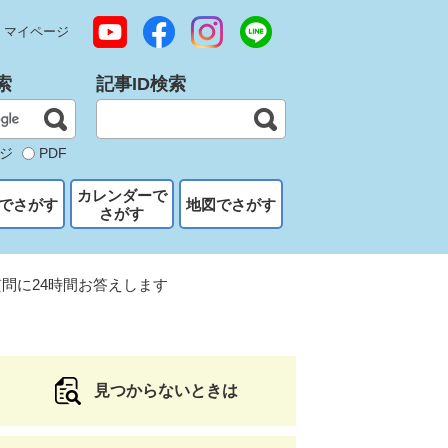
マイページ
索
記事ID検索
ジ
PDF
カレンダーで
でさがす
地図でさがす
さがす
問に24時間お答えします
見つからないときは