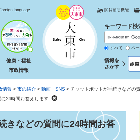
Foreign language
閲覧補助機能
キーワード検
すべて
ペー
情報を
健康・福祉
組織
さがす
市政情報
政情報
>
市の紹介
>
動画・SNS
>
チャットボットが手続きなどの質
に24時間お答えします
続きなどの質問に24時間お答