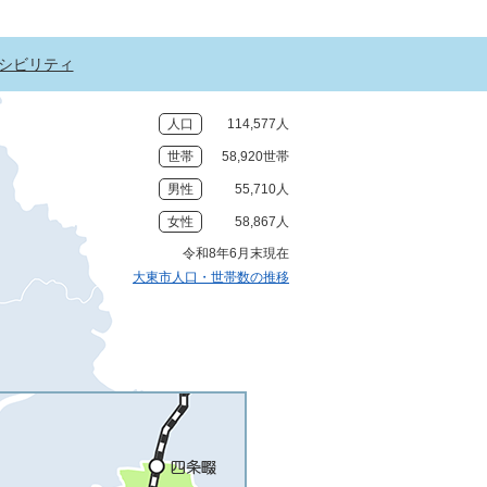
シビリティ
人口
114,577人
世帯
58,920世帯
男性
55,710人
女性
58,867人
令和8年6月末現在
大東市人口・世帯数の推移