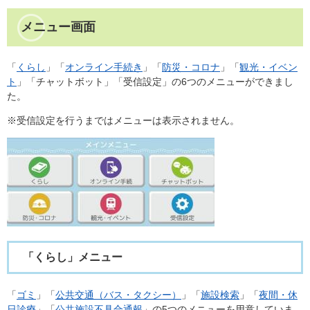
メニュー画面
「
くらし
」「
オンライン手続き
」「
防災・コロナ
」「
観光・イベン
ト
」「チャットボット」「受信設定」の6つのメニューができまし
た。
※受信設定を行うまではメニューは表示されません。
「くらし」メニュー
「
ゴミ
」「
公共交通（バス・タクシー）
」「
施設検索
」「
夜間・休
日診療
」「
公共施設不具合通報
」の5つのメニューを用意していま