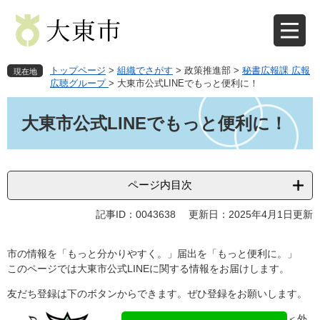
ペ
メ
ー
ニ
ジ
ュ
の
ー
先
を
トップページ
>
組織でさがす
>
政策推進部
>
秘書広報課 広報
現在地
頭
飛
広聴グループ
>
大東市公式LINEでもっと便利に！
で
ば
本
す
し
文
大東市公式LINEでもっと便利に！
。
て
本
文
へ
ページ内目次
記事ID：0043638
更新日：2025年4月1日更新
市の情報を「もっと分かりやすく。」届出を「もっと便利に。」
このページでは大東市公式LINEに関する情報をお届けします。
友だち登録は下のボタンからできます。ぜひ登録をお願いします。
＜外