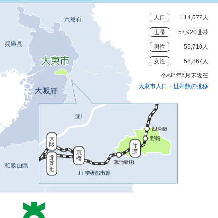
人口
114,577人
世帯
58,920世帯
男性
55,710人
女性
58,867人
令和8年6月末現在
大東市人口・世帯数の推移