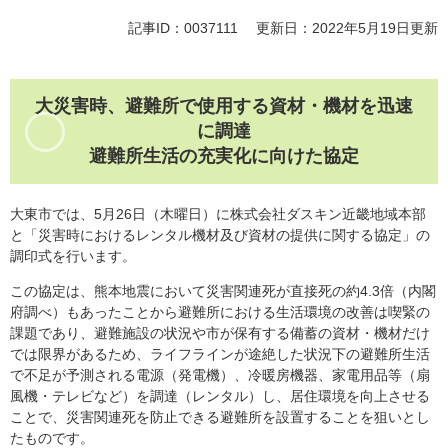
記事ID：0037111
更新日：2022年5月19日更新
大災害時、避難所で使用する資材・機材を迅速
に調達
避難所生活の充実化に向けた協定
大東市では、5月26日（木曜日）に株式会社ダスキン近畿地域本部
と「災害時におけるレンタル機材及び資材の提供に関する協定」の
調印式を行います。
この協定は、熊本地震において災害関連死が直接死の約4.3倍（内閣
府調べ）もあったことから避難所における生活環境の改善は喫緊の
課題であり、避難施設の状況や市が保有する備蓄の資材・機材だけ
では限界があるため、ライフラインが途絶した状況下の避難所生活
で不足が予測される電源（発電機）、冷暖房機器、家電用品等（扇
風機・テレビなど）を調達（レンタル）し、居住環境を向上させる
ことで、災害関連死を防止できる避難所を設置することを狙いとし
たものです。