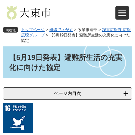
ペ
メ
ー
ニ
ジ
ュ
の
ー
先
を
トップページ
>
組織でさがす
>
政策推進部
>
秘書広報課 広報
現在地
頭
飛
広聴グループ
>
【5月19日発表】​避難所生活の充実化に向けた
協定
で
ば
す
し
本
。
て
文
【5月19日発表】​避難所生活の充実
本
化に向けた協定
文
へ
ページ内目次