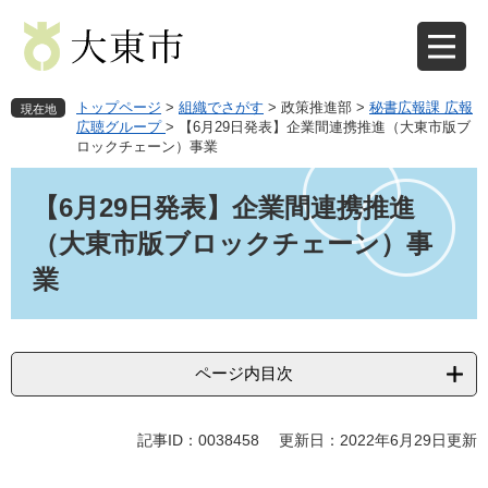
ペ
メ
ー
ニ
ジ
ュ
の
ー
先
を
トップページ
>
組織でさがす
>
政策推進部
>
秘書広報課 広報
現在地
頭
飛
広聴グループ
>
【6月29日発表】企業間連携推進（大東市版ブ
ロックチェーン）事業
で
ば
す
し
本
。
て
文
【6月29日発表】企業間連携推進
本
（大東市版ブロックチェーン）事
文
へ
業
ページ内目次
記事ID：0038458
更新日：2022年6月29日更新