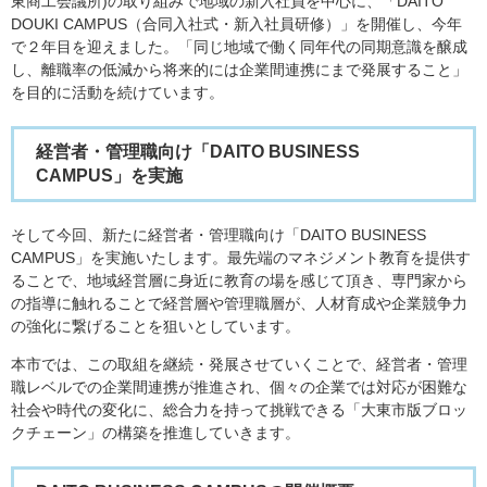
東商工会議所)の取り組みで地域の新入社員を中心に、「DAITO
DOUKI CAMPUS（合同入社式・新入社員研修）」を開催し、今年
で２年目を迎えました。「同じ地域で働く同年代の同期意識を醸成
し、離職率の低減から将来的には企業間連携にまで発展すること」
を目的に活動を続けています。
経営者・管理職向け「DAITO BUSINESS
CAMPUS」を実施
そして今回、新たに経営者・管理職向け「DAITO BUSINESS
CAMPUS」を実施いたします。最先端のマネジメント教育を提供す
ることで、地域経営層に身近に教育の場を感じて頂き、専門家から
の指導に触れることで経営層や管理職層が、人材育成や企業競争力
の強化に繋げることを狙いとしています。
本市では、この取組を継続・発展させていくことで、経営者・管理
職レベルでの企業間連携が推進され、個々の企業では対応が困難な
社会や時代の変化に、総合力を持って挑戦できる「大東市版ブロッ
クチェーン」の構築を推進していきます。