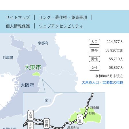
サイトマップ
リンク・著作権・免責事項
個人情報保護
ウェブアクセシビリティ
人口
114,577人
世帯
58,920世帯
男性
55,710人
女性
58,867人
令和8年6月末現在
大東市人口・世帯数の推移