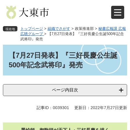
ペ
メ
ー
ニ
ジ
ュ
の
ー
先
を
トップページ
>
組織でさがす
>
政策推進部
>
秘書広報課 広報
現在地
頭
飛
広聴グループ
>
【7月27日発表】『三好長慶公生誕500年記念
武将印』発売
で
ば
す
し
本
。
て
文
【7月27日発表】『三好長慶公生誕
本
500年記念武将印』発売
文
へ
ページ内目次
記事ID：0039301
更新日：2022年7月27日更新