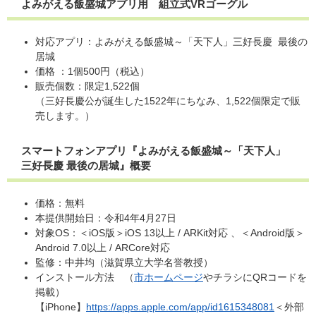
よみがえる飯盛城アプリ用 組立式VRゴーグル
対応アプリ：よみがえる飯盛城～「天下人」三好長慶 最後の
居城
価格 ：1個500円（税込）
販売個数：限定1,522個
（三好長慶公が誕生した1522年にちなみ、1,522個限定で販
売します。）
スマートフォンアプリ『よみがえる飯盛城～「天下人」
三好長慶 最後の居城』概要
価格：無料
本提供開始日：令和4年4月27日
対象OS：＜iOS版＞iOS 13以上 / ARKit対応 、＜Android版＞
Android 7.0以上 / ARCore対応
監修：中井均（滋賀県立大学名誉教授）
インストール方法 （
市ホームページ
やチラシにQRコードを
掲載）
【iPhone】
https://apps.apple.com/app/id1615348081
＜外部