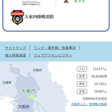
サイトマップ
リンク・著作権・免責事項
個人情報保護
ウェブアクセシビリティ
人口
114,577人
世帯
58,920世帯
男性
55,710人
女性
58,867人
令和8年6月末現在
大東市人口・世帯数の推移