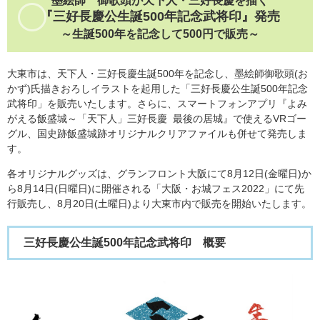
墨絵師 御歌頭が天下人・三好長慶を描く
『三好長慶公生誕500年記念武将印』発売
～生誕500年を記念して500円で販売～​
大東市は、天下人・三好長慶生誕500年を記念し、墨絵師御歌頭(お
かず)氏描きおろしイラストを起用した「三好長慶公生誕500年記念
武将印」を販売いたします。さらに、スマートフォンアプリ『よみ
がえる飯盛城～「天下人」三好長慶 最後の居城』で使えるVRゴー
グル、国史跡飯盛城跡オリジナルクリアファイルも併せて発売しま
す。
各オリジナルグッズは、グランフロント大阪にて8月12日(金曜日)か
ら8月14日(日曜日)に開催される「大阪・お城フェス2022」にて先
行販売し、8月20日(土曜日)より大東市内で販売を開始いたします。
三好長慶公生誕500年記念武将印 概要